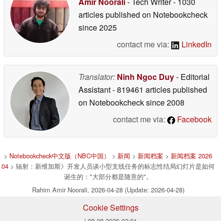
Amir Noorali
- Tech Writer
- 1030
articles published on Notebookcheck
since 2025
contact me via:
LinkedIn
Translator:
Ninh Ngoc Duy
- Editorial
Assistant
- 819461 articles published
on Notebookcheck
since 2008
contact me via:
Facebook
>
Notebookcheck中文版（NBC中国）
>
新闻
>
新闻档案
>
新闻档案 2026
04
> 辐射：新维加斯》开发人员谈小型支线任务的标志性结局幻灯片是如何
诞生的："大部分都是随意的"。
Rahim Amir Noorali, 2026-04-28 (Update: 2026-04-28)
Cookie Settings
| 08.08.2026 02:01