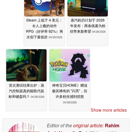
Steam 上低于 4 美元：
蒸汽机仍计划于 2026
令人上瘾的动作
年发布：两条线索为粉
RPG（好评率 92%）再
丝带来新希望
04/28/2026
次创下最低价
04/29/2026
首次测试结果出炉：蒸
神奇宝贝HOME》赠送
汽控制器真的能取代鼠
极其稀有的 "闪亮"，但
标和键盘吗？
许多粉丝感到愤怒
04/28/2026
04/28/2026
Show more articles
Editor of the
original article
:
Rahim