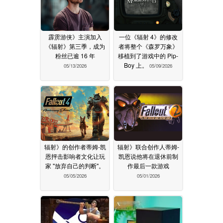
霹雳游侠》主演加入
一位《辐射 4》的修改
《辐射》第三季，成为
者将整个《森罗万象》
粉丝已逾 16 年
移植到了游戏中的 Pip-
Boy 上。
05/13/2026
05/09/2026
辐射》的创作者蒂姆-凯
辐射》联合创作人蒂姆-
恩抨击影响者文化让玩
凯恩说他将在退休前制
家 "放弃自己的判断"。
作最后一款游戏
05/05/2026
05/01/2026