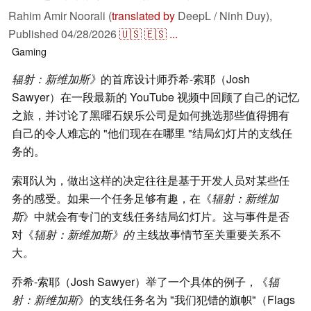
Rahim Amir Noorali (
translated by
DeepL / Ninh Duy),
Published
04/28/2026
🇺🇸
🇪🇸
...
Gaming
辐射：新维加斯》
的首席设计师乔希-索耶（Josh
Sawyer）在一段最新的 YouTube 视频中回顾了自己的记忆
之旅，并讨论了黑曜石娱乐公司是如何挑选那些值得拥有
自己的令人难忘的 "他们现在在哪里 "结局幻灯片的支线任
务的。
索耶认为，做出这样的决定往往是基于开发人员对某些任
务的感受。如果一个任务足够有趣，在《
辐射：新维加
斯
》中就会有专门的支线任务结局幻灯片
。
这与事件是否
对《
辐射：新维加斯》的
主线故事情节至关重要关系不
大
。
乔希-索耶（Josh Sawyer）举了一个具体的例子，《
辐
射：新维加斯
》的支线任务名为 "我们犯错的旗帜"（Flags