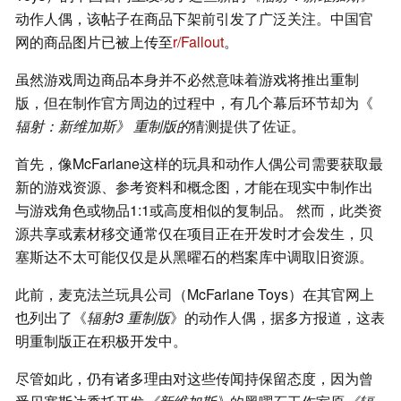
动作人偶，该帖子在商品下架前引发了广泛关注。中国官
网的商品图片已被上传至
r/Fallout
。
虽然游戏周边商品本身并不必然意味着游戏将推出重制
版，但在制作官方周边的过程中，有几个幕后环节却为《
辐射：新维加斯》
重制版的
猜测提供了佐证。
首先，像McFarlane这样的玩具和动作人偶公司需要获取最
新的游戏资源、参考资料和概念图，才能在现实中制作出
与游戏角色或物品1:1或高度相似的复制品。 然而，此类资
源共享或素材移交通常仅在项目正在开发时才会发生，贝
塞斯达不太可能仅仅是从黑曜石的档案库中调取旧资源。
此前，麦克法兰玩具公司（McFarlane Toys）在其官网上
也列出了《
辐射3 重制版
》的动作人偶，据多方报道，这表
明重制版正在积极开发中。
尽管如此，仍有诸多理由对这些传闻持保留态度，因为曾