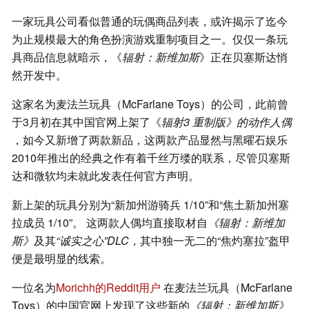
一家玩具公司看似普通的玩偶商品列表，或许揭示了迄今
为止规模最大的角色扮演游戏重制项目之一。仅仅一条玩
具商品信息就暗示，《
辐射：新维加斯
》正在贝塞斯达悄
然开发中。
这家名为麦法兰玩具（McFarlane Toys）的公司，此前曾
于3月初在其中国官网上架了《
辐射3 重制版》的动作人偶
，如今又新增了两款新品，这两款产品显然与黑曜石娱乐
2010年推出的经典之作有着千丝万缕的联系，尽管贝塞斯
达和微软均未就此发表任何官方声明。
新上架的玩具分别为“新加州游骑兵 1/10”和“焦土新加州塞
拉成员 1/10”。 这两款人偶均直接取材自
《辐射：新维加
斯》
及其
“诚实之心”DLC，
其中独一无二的“焦灼塞拉”盔甲
便是最明显的线索。
一位名为
Morichh的Reddit用户
在麦法兰玩具（McFarlane
Toys）的中国官网上发现了这些新的
《辐射：新维加斯》