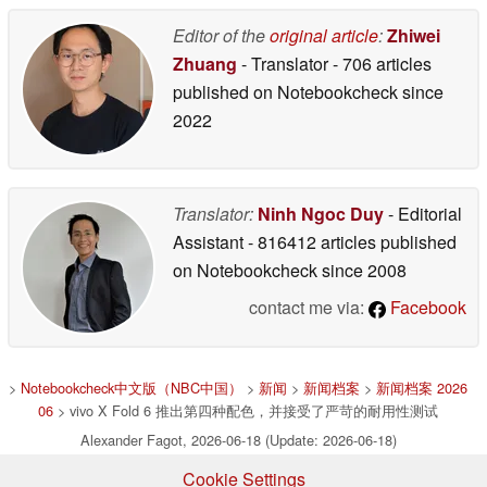
Editor of the
original article
:
Zhiwei
Zhuang
- Translator
- 706 articles
published on Notebookcheck
since
2022
Translator:
Ninh Ngoc Duy
- Editorial
Assistant
- 816412 articles published
on Notebookcheck
since 2008
contact me via:
Facebook
>
Notebookcheck中文版（NBC中国）
>
新闻
>
新闻档案
>
新闻档案 2026
06
> vivo X Fold 6 推出第四种配色，并接受了严苛的耐用性测试
Alexander Fagot, 2026-06-18 (Update: 2026-06-18)
Cookie Settings