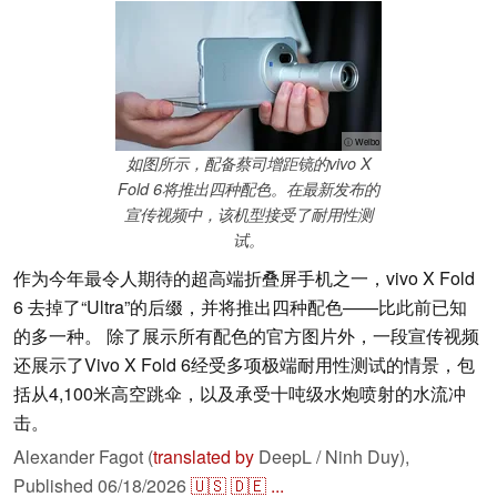
ⓘ Weibo
如图所示，配备蔡司增距镜的vivo X
Fold 6将推出四种配色。在最新发布的
宣传视频中，该机型接受了耐用性测
试。
作为今年最令人期待的超高端折叠屏手机之一，vivo X Fold
6 去掉了“Ultra”的后缀，并将推出四种配色——比此前已知
的多一种。 除了展示所有配色的官方图片外，一段宣传视频
还展示了Vivo X Fold 6经受多项极端耐用性测试的情景，包
括从4,100米高空跳伞，以及承受十吨级水炮喷射的水流冲
击。
Alexander Fagot (
translated by
DeepL / Ninh Duy),
Published
06/18/2026
🇺🇸
🇩🇪
...