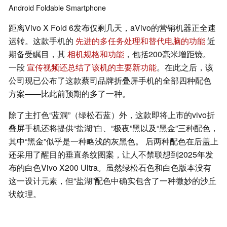
Android
Foldable
Smartphone
距离Vivo X Fold 6发布仅剩几天，aVivo的营销机器正全速
运转。这款手机的
先进的多任务处理和替代电脑的功能
近
期备受瞩目，其
相机规格和功能
，包括200毫米增距镜。
一段
宣传视频还总结了该机的主要新功能
。在此之后，该
公司现已公布了这款蔡司品牌折叠屏手机的全部四种配色
方案——比此前预期的多了一种。
除了主打色“蓝洞”（绿松石蓝）外，这款即将上市的vivo折
叠屏手机还将提供“盐湖”白、“极夜”黑以及“黑金”三种配色，
其中“黑金”似乎是一种略浅的灰黑色。 后两种配色在后盖上
还采用了醒目的垂直条纹图案，让人不禁联想到2025年发
布的白色Vivo X200 Ultra。虽然绿松石色和白色版本没有
这一设计元素，但“盐湖”配色中确实包含了一种微妙的沙丘
状纹理。