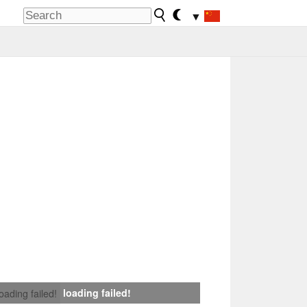
▼
loading failed!
loading failed!