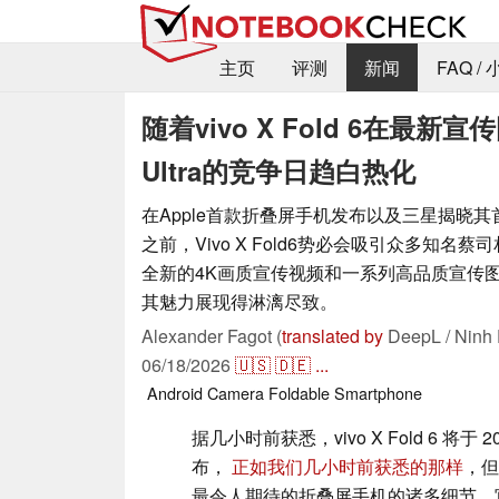
主页
评测
新闻
FAQ /
随着vivo X Fold 6在最
Ultra的竞争日趋白热化
在Apple首款折叠屏手机发布以及三星揭晓
之前，Vivo X Fold6势必会吸引众多知名
全新的4K画质宣传视频和一系列高品质宣传
其魅力展现得淋漓尽致。
Alexander Fagot (
translated by
DeepL / Ninh 
06/18/2026
🇺🇸
🇩🇪
...
Android
Camera
Foldable
Smartphone
据几小时前获悉，vivo X Fold 6 将于 2
布，
正如我们几小时前获悉的那样
，但
最令人期待的折叠屏手机的诸多细节，官方