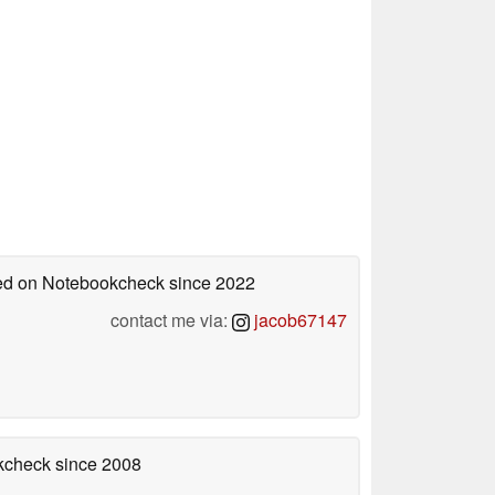
shed on Notebookcheck
since 2022
contact me via:
jacob67147
okcheck
since 2008