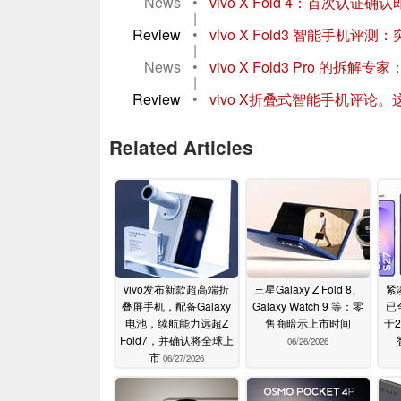
News
•
vivo X Fold 4：首次
|
Review
•
vivo X Fold3 智能手机
|
News
•
vivo X Fold3 Pro 
|
Review
•
vivo X折叠式智能手机评
Related Articles
vivo发布新款超高端折
三星Galaxy Z Fold 8、
紧凑
叠屏手机，配备Galaxy
Galaxy Watch 9 等：零
已
电池，续航能力远超Z
售商暗示上市时间
于
Fold7，并确认将全球上
06/26/2026
市
06/27/2026