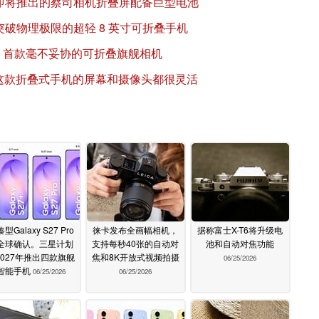
认证确认即将推出的蔡司相机折叠屏配备巨型电池
评测：突破物理极限的超轻 8 英寸可折叠手机
的拆解专家：首款毫不妥协的可折叠旗舰相机
论。这款折叠式手机的屏幕和摄像头都很灵活
型Galaxy S27 Pro
徕卡发布全画幅相机，
据称富士X-T6将升级电
全球确认。三星计划
支持每秒40张的自动对
池和自动对焦功能
2027年推出四款旗舰
焦和8K开放式视频拍摄
06/25/2026
智能手机
06/25/2026
06/25/2026