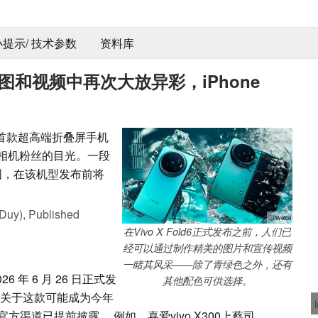
 小提示/ 技术参数
资料库
新宣传图和视频中再次大放异彩，iPhone
其首款超高端折叠屏手机
蔡司相机粉丝的目光。一段
图，在该机型发布前将
Duy),
Published
ⓘ Weibo
在Vivo X Fold6正式发布之前，人们已
经可以通过制作精美的图片和宣传视频
一睹其风采——除了青绿色之外，还有
026 年 6 月 26 日正式发
其他配色可供选择。
关于这款可能成为今年
渠道已提前披露。 例如，喜爱vivo X300上蔡司