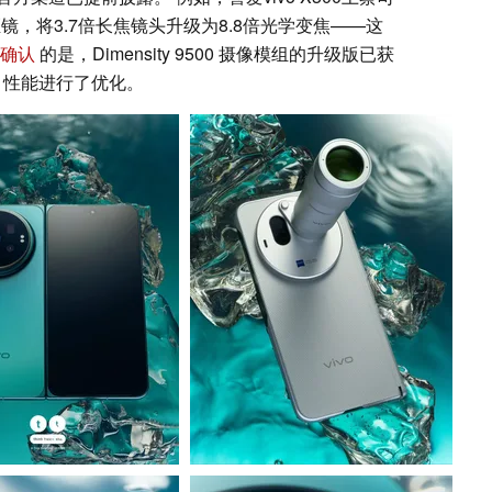
镜，将3.7倍长焦镜头升级为8.8倍光学变焦——这
确认
的是，Dimensity 9500 摄像模组的升级版已获
I 性能进行了优化。