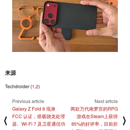
来源
Techdroider (
1
,
2
)
Previous article
Next article
Galaxy Z Fold 8 现身
两款万代南梦宫的RPG
FCC 认证，搭载骁龙处理
游戏在Steam上获得
⟨
⟩
器、Wi-Fi 7 及卫星通信功
85%的好评率，目前折