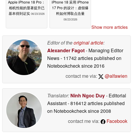
Apple iPhone 18 Pro：
iPhone 18 采用 iPhone
相机性能的显著提升已
17 Pro 的设计：虚假爆
基本得到证实
料如何博取点击量
06/23/2026
06/23/2026
Show more articles
Editor of the
original article
:
Alexander Fagot
- Managing Editor
News
- 11742 articles published on
Notebookcheck
since 2016
contact me via:
@alfawien
Translator:
Ninh Ngoc Duy
- Editorial
Assistant
- 816412 articles published
on Notebookcheck
since 2008
contact me via:
Facebook