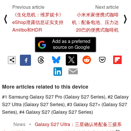
Previous article
Next article
《生化危机：维罗妮卡》
小米米家便携式咖啡
⟨
⟩
eShop泄露信息证实支持
机：配备电池、压力达
Amiibo和HDR
20巴的便携式咖啡机
Add as a preferred
source on Google
More articles related to this device
#1 Samsung Galaxy S27 Pro (Galaxy S27 Series), #2 Galaxy
S27 Ultra (Galaxy S27 Series), #3 Galaxy S27+ (Galaxy S27
Series), #4 Galaxy S27 (Galaxy S27 Series)
News
•
Galaxy S27 Ultra：三星确认将配备三摄系