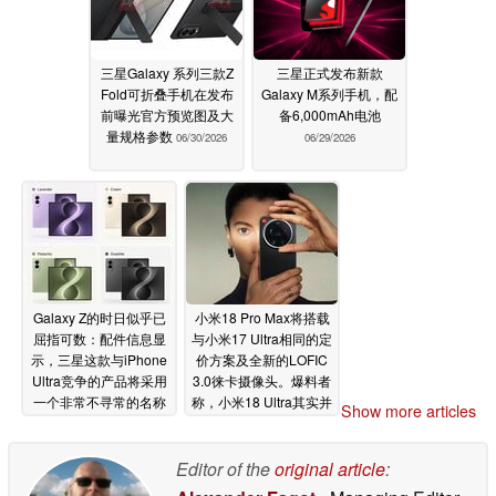
三星Galaxy 系列三款Z
三星正式发布新款
Fold可折叠手机在发布
Galaxy M系列手机，配
前曝光官方预览图及大
备6,000mAh电池
量规格参数
06/30/2026
06/29/2026
Galaxy Z的时日似乎已
小米18 Pro Max将搭载
屈指可数：配件信息显
与小米17 Ultra相同的定
示，三星这款与iPhone
价方案及全新的LOFIC
Ultra竞争的产品将采用
3.0徕卡摄像头。爆料者
一个非常不寻常的名称
称，小米18 Ultra其实并
Show more articles
未取消。
06/29/2026
06/28/2026
Editor of the
original article
: