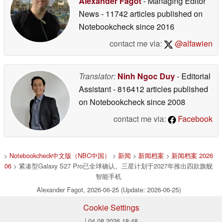
Alexander Fagot
- Managing Editor
News
- 11742 articles published on
Notebookcheck
since 2016
contact me via:
@alfawien
Translator:
Ninh Ngoc Duy
- Editorial
Assistant
- 816412 articles published
on Notebookcheck
since 2008
contact me via:
Facebook
>
Notebookcheck中文版（NBC中国）
>
新闻
>
新闻档案
>
新闻档案 2026
06
> 紧凑型Galaxy S27 Pro已全球确认。三星计划于2027年推出四款旗舰
智能手机
Alexander Fagot, 2026-06-25 (Update: 2026-06-25)
Cookie Settings
| 04.08.2026 18:48