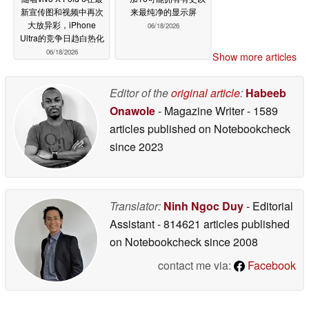
新宣传图和视频中再次
来最纯净的显示屏
大放异彩，iPhone
06/18/2026
Ultra的竞争日趋白热化
06/18/2026
Show more articles
Editor of the
original article
:
Habeeb
Onawole
- Magazine Writer
- 1589
articles published on Notebookcheck
since 2023
Translator:
Ninh Ngoc Duy
- Editorial
Assistant
- 814621 articles published
on Notebookcheck
since 2008
contact me via:
Facebook