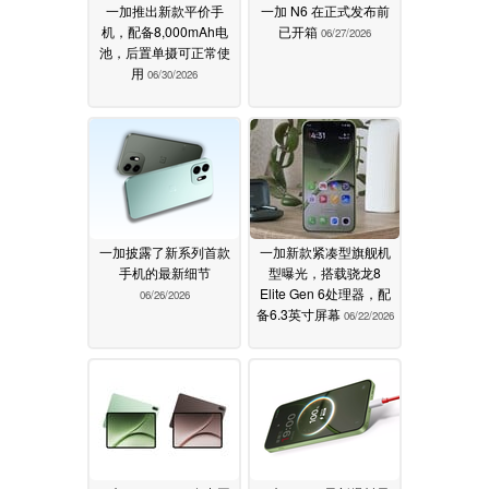
一加推出新款平价手
一加 N6 在正式发布前
机，配备8,000mAh电
已开箱
06/27/2026
池，后置单摄可正常使
用
06/30/2026
一加披露了新系列首款
一加新款紧凑型旗舰机
手机的最新细节
型曝光，搭载骁龙8
Elite Gen 6处理器，配
06/26/2026
备6.3英寸屏幕
06/22/2026