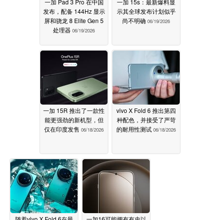
一加 Pad 3 Pro 在中国
一加 15s：最新爆料显
发布，配备 144Hz 显示
示其全球发布计划似乎
屏和骁龙 8 Elite Gen 5
尚不明确
06/19/2026
处理器
06/19/2026
一加 15R 推出了一款性
vivo X Fold 6 推出第四
能更强劲的新机型，但
种配色，并接受了严苛
仅在印度发售
的耐用性测试
06/18/2026
06/18/2026
随着vivo X Fold 6在最
一加16可能拥有有史以