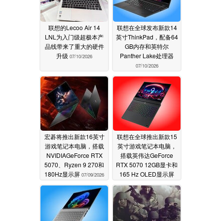
联想的Lecoo Air 14
联想在全球发布新款14
LNL为入门级超极本产
英寸ThinkPad，配备64
品线带来了重大的硬件
GB内存和英特尔
升级
Panther Lake处理器
07/10/2026
07/10/2026
宏碁将推出新款16英寸
联想在全球推出新款15
游戏笔记本电脑，搭载
英寸游戏笔记本电脑，
NVIDIAGeForce RTX
搭载英伟达GeForce
5070、Ryzen 9 270和
RTX 5070 12GB显卡和
180Hz显示屏
165 Hz OLED显示屏
07/09/2026
07/09/2026