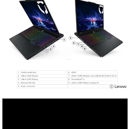
ⓘ Lenovo