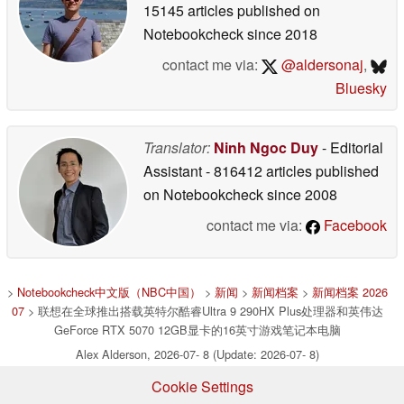
15145 articles published on
Notebookcheck
since 2018
contact me via:
@aldersonaj
,
Bluesky
Translator:
Ninh Ngoc Duy
- Editorial
Assistant
- 816412 articles published
on Notebookcheck
since 2008
contact me via:
Facebook
>
Notebookcheck中文版（NBC中国）
>
新闻
>
新闻档案
>
新闻档案 2026
07
> 联想在全球推出搭载英特尔酷睿Ultra 9 290HX Plus处理器和英伟达
GeForce RTX 5070 12GB显卡的16英寸游戏笔记本电脑
Alex Alderson, 2026-07- 8 (Update: 2026-07- 8)
Cookie Settings