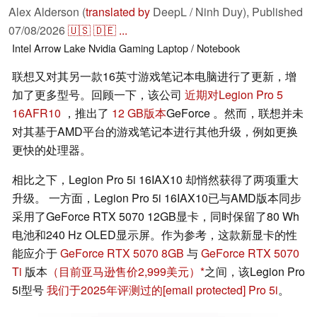
Alex Alderson (
translated by
DeepL / Ninh Duy),
Published
07/08/2026
🇺🇸
🇩🇪
...
Intel
Arrow Lake
Nvidia
Gaming
Laptop / Notebook
联想又对其另一款16英寸游戏笔记本电脑进行了更新，增
加了更多型号。回顾一下，该公司
近期对Legion Pro 5
16AFR10
，推出了
12 GB版本
GeForce 。然而，联想并未
对其基于AMD平台的游戏笔记本进行其他升级，例如更换
更快的处理器。
相比之下，Legion Pro 5i 16IAX10 却悄然获得了两项重大
升级。 一方面，Legion Pro 5i 16IAX10已与AMD版本同步
采用了GeForce RTX 5070 12GB显卡，同时保留了80 Wh
电池和240 Hz OLED显示屏。作为参考，这款新显卡的性
能应介于
GeForce RTX 5070 8GB
与
GeForce RTX 5070
Ti
版本
（目前亚马逊售价2,999美元）
之间，该Legion Pro
5i型号
我们于2025年评测过的
[email protected]
Pro 5i
。