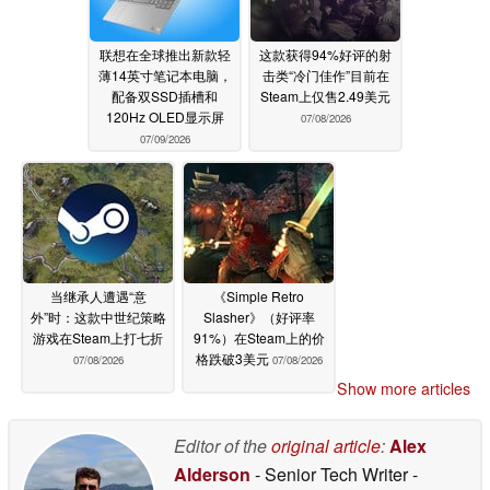
联想在全球推出新款轻
这款获得94%好评的射
薄14英寸笔记本电脑，
击类“冷门佳作”目前在
配备双SSD插槽和
Steam上仅售2.49美元
120Hz OLED显示屏
07/08/2026
07/09/2026
当继承人遭遇“意
《Simple Retro
外”时：这款中世纪策略
Slasher》（好评率
游戏在Steam上打七折
91%）在Steam上的价
格跌破3美元
07/08/2026
07/08/2026
Show more articles
Editor of the
original article
:
Alex
Alderson
- Senior Tech Writer
-