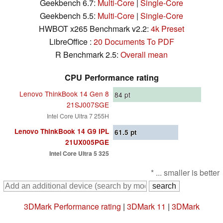
Geekbench 6.7:
Multi-Core
|
Single-Core
Geekbench 5.5:
Multi-Core
|
Single-Core
HWBOT x265 Benchmark v2.2:
4k Preset
LibreOffice :
20 Documents To PDF
R Benchmark 2.5:
Overall mean
CPU Performance rating
Lenovo ThinkBook 14 Gen 8
84
pt
21SJ007SGE
Intel Core Ultra 7 255H
Lenovo ThinkBook 14 G9 IPL
61.5
pt
21UX005PGE
Intel Core Ultra 5 325
* ... smaller is better
3DMark Performance rating
|
3DMark 11
|
3DMark