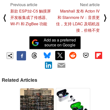
Previous article
Next article
新款 ESP32-C5 触摸屏
Marshall 发布 Acton IV
⟨
⟩
开发板集成了传感器、
和 Stanmore IV：音质更
Wi-Fi 和 ZigBee 功能
佳，支持 LDAC 及唱机连
接，价格不变
Add as a preferred
source on Google
Related Articles