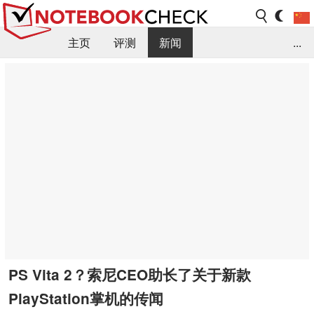
主页
评测
新闻
...
FAQ / 小提示/ 技术参数
资料库
PS Vita 2？索尼CEO助长了关于新款
PlayStation掌机的传闻