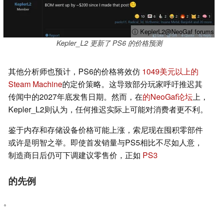
ⓘ KeplerL2@NeoGaf forums
Kepler_L2 更新了 PS6 的价格预测
其他分析师也预计，PS6的价格将效仿
1049美元以上的
Steam Machine
的定价策略。这导致部分玩家呼吁推迟其
传闻中的2027年底发售日期。然而，在
的NeoGaf论坛
上，
Kepler_L2则认为，任何推迟实际上可能对消费者更不利。
鉴于内存和存储设备价格可能上涨，索尼现在囤积零部件
或许是明智之举。即使首发销量与PS5相比不尽如人意，
制造商日后仍可下调建议零售价，正如
PS3
的先例
。