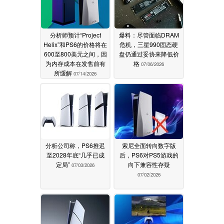
分析师预计“Project
爆料：尽管面临DRAM
Helix”和PS6的价格将在
危机，三星990固态硬
600至800美元之间，因
盘仍通过妥协来降低价
为内存成本在发售前有
格
07/06/2026
所缓解
07/14/2026
分析公司称，PS6推迟
索尼全面转向数字版
至2028年底“几乎已成
后，PS6对PS5游戏的
定局”
向下兼容性存疑
07/03/2026
07/02/2026