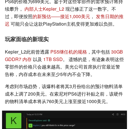
PS6的价格为699美元。鉴于对这些零部件的需求预计将持
续攀升，
内部人士Kepler_L2
现已修正了这一数字。不
过，即便按照
的新预估——接近1,000美元
，
发售日期的推
迟
可能只会让这款PlayStation主机变得更加难以负担。
玩家面临的新现实
Kepler_L2此前曾透露
PS5继任机的规格
，其中包括
30GB
GDDR7 内存
以及
1TB SSD
。 遗憾的是，有迹象表明这些
零部件的价格只会越来越高。美光公司首席执行官最近警
告称，内存成本在未来至少5年内不会下降。
考虑到市场趋势，该爆料者将其3月份给出的预计物料清单
成本上调了200美元。在索尼对PS6进行补贴之前，该硬件
的物料清单成本将从760美元上涨至接近1000美元。