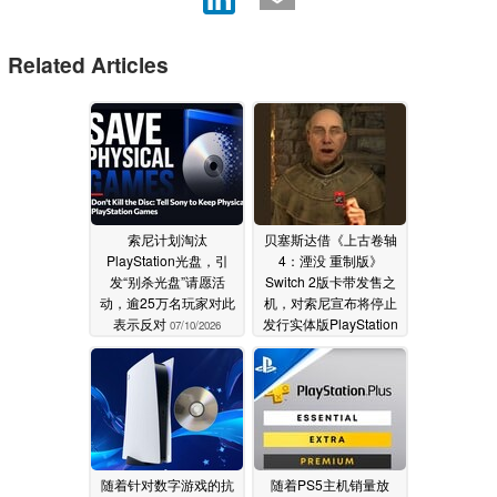
Related Articles
索尼计划淘汰
贝塞斯达借《上古卷轴
PlayStation光盘，引
4：湮没 重制版》
发“别杀光盘”请愿活
Switch 2版卡带发售之
动，逾25万名玩家对此
机，对索尼宣布将停止
表示反对
发行实体版PlayStation
07/10/2026
游戏一事进行了揶揄
07/05/2026
随着针对数字游戏的抗
随着PS5主机销量放