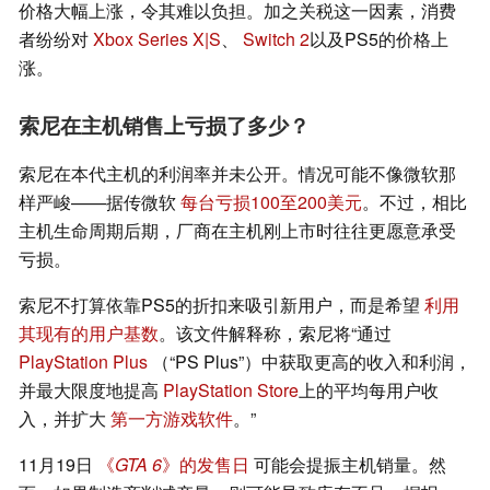
价格大幅上涨，令其难以负担。加之关税这一因素，消费
者纷纷对
Xbox Series X|S
、
Switch 2
以及PS5的价格上
涨。
索尼在主机销售上亏损了多少？
索尼在本代主机的利润率并未公开。情况可能不像微软那
样严峻——据传微软
每台亏损100至200美元
。不过，相比
主机生命周期后期，厂商在主机刚上市时往往更愿意承受
亏损。
索尼不打算依靠PS5的折扣来吸引新用户，而是希望
利用
其现有的用户基数
。该文件解释称，索尼将“通过
PlayStation Plus
（“PS Plus”）中获取更高的收入和利润，
并最大限度地提高
PlayStation Store
上的平均每用户收
入，并扩大
第一方游戏软件
。”
11月19日
《
GTA 6
》的发售日
可能会提振主机销量。然