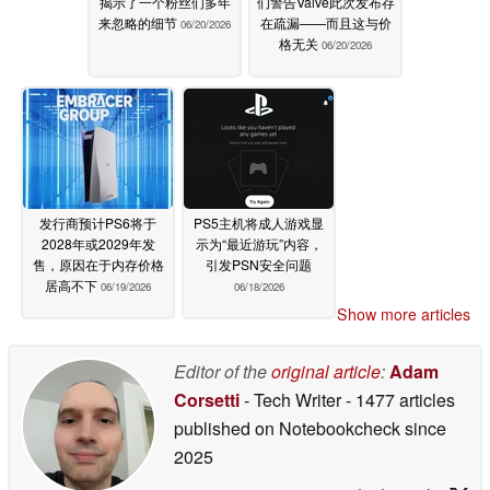
揭示了一个粉丝们多年
们警告Valve此次发布存
来忽略的细节
在疏漏——而且这与价
06/20/2026
格无关
06/20/2026
发行商预计PS6将于
PS5主机将成人游戏显
2028年或2029年发
示为“最近游玩”内容，
售，原因在于内存价格
引发PSN安全问题
居高不下
06/19/2026
06/18/2026
Show more articles
Editor of the
original article
:
Adam
Corsetti
- Tech Writer
- 1477 articles
published on Notebookcheck
since
2025