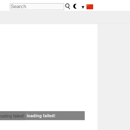
▼
loading failed!
loading failed!