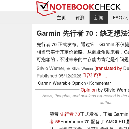
主页
评测
新闻
FAQ /
Garmin 先行者 70：缺乏
先行者 70 正式发布。通过它，Garmin 
相当忠实于其定价策略。从商业角度来看，Gar
可抱怨的，不过未来的生存能力肯定是个问题
Silvio Werner
(
translated by
Dee
,
👁
Silvio Werner
Published
05/12/2026
🇺🇸
🇩🇪
...
Garmin
Wearable
Opinion / Kommentar
Opinion
by Silvio Wern
Views, thoughts, and opinions expressed in the t
author.
腕带
先行者 70
正式发布，正如 Gar
者 55
Forerunner 70 配备了 AMO
从技术角度来看，这可以看作是一种升级