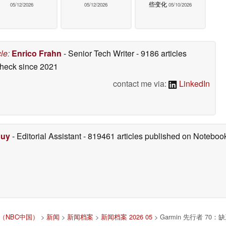
些变化
05/12/2026
05/12/2026
05/10/2026
cle
:
Enrico Frahn
- Senior Tech Writer
- 9186 articles
check
since 2021
contact me via:
LinkedIn
Duy
- Editorial Assistant
- 819461 articles published on Notebo
文版（NBC中国）
>
新闻
>
新闻档案
>
新闻档案 2026 05
> Garmin 先行者 7