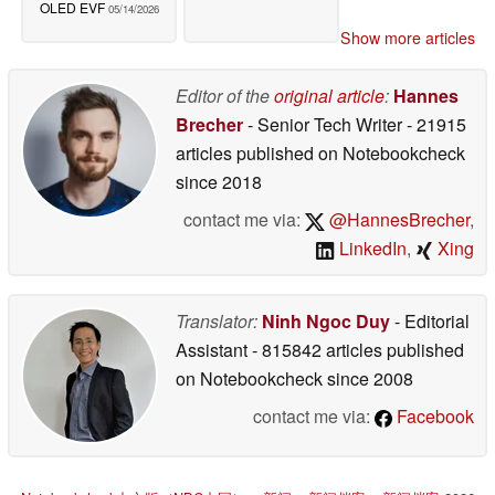
OLED EVF
05/14/2026
Show more articles
Editor of the
original article
:
Hannes
Brecher
- Senior Tech Writer
- 21915
articles published on Notebookcheck
since 2018
contact me via:
@HannesBrecher
,
LinkedIn
,
Xing
Translator:
Ninh Ngoc Duy
- Editorial
Assistant
- 815842 articles published
on Notebookcheck
since 2008
contact me via:
Facebook