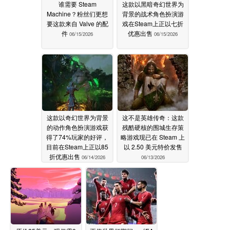
谁需要 Steam
这款以黑暗奇幻世界为
Machine？粉丝们更想
背景的战术角色扮演游
要这款来自 Valve 的配
戏在Steam上正以七折
件
优惠出售
06/15/2026
06/15/2026
这款以奇幻世界为背景
这不是英雄传奇：这款
的动作角色扮演游戏获
残酷硬核的围城生存策
得了74%玩家的好评，
略游戏现已在 Steam 上
目前在Steam上正以85
以 2.50 美元特价发售
折优惠出售
06/14/2026
06/13/2026