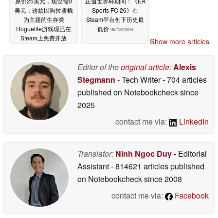
原价25美元，现仅需0
正值世界杯期间：《EA
美元：这款以狗拉雪橇
Sports FC 26》在
为主题的生存类
Steam平台创下历史最
Roguelite游戏现已在
低价
06/13/2026
Steam上免费开放
Show more articles
06/13/2026
Editor of the
original article
:
Alexis
Stegmann
- Tech Writer
- 704 articles
published on Notebookcheck
since
2025
contact me via:
LinkedIn
Translator:
Ninh Ngoc Duy
- Editorial
Assistant
- 814621 articles published
on Notebookcheck
since 2008
contact me via:
Facebook