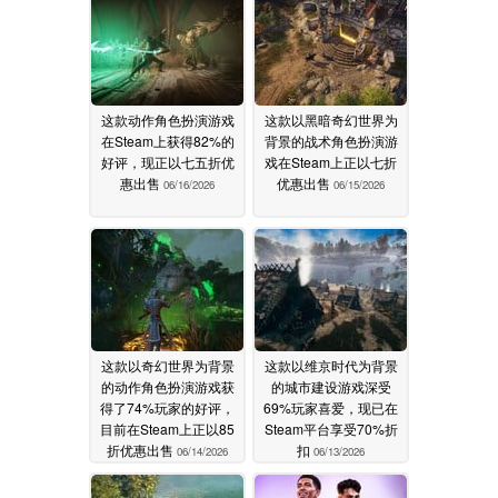
这款动作角色扮演游戏
这款以黑暗奇幻世界为
在Steam上获得82%的
背景的战术角色扮演游
好评，现正以七五折优
戏在Steam上正以七折
惠出售
优惠出售
06/16/2026
06/15/2026
这款以奇幻世界为背景
这款以维京时代为背景
的动作角色扮演游戏获
的城市建设游戏深受
得了74%玩家的好评，
69%玩家喜爱，现已在
目前在Steam上正以85
Steam平台享受70%折
折优惠出售
扣
06/14/2026
06/13/2026