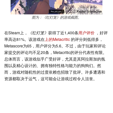
ⓘ Kepler Interactive
图为：《红灯笼》的游戏截图。
在Steam上，
《红灯笼》
获得了近1,400条
用户评价
，好评
率高达81%。该游戏在
上的Metacritic
的评分则低得多，
Metascore为65，用户评分为5.6。不过，由于玩家和评论
家提交的评论均不足20条，Metacritic的评分代表性有限。
总体而言，该游戏似乎广受好评，尤其是其阿拉斯加的氛
围以及精心设计的、拥有独特性格与能力的狗狗们。然
而，游戏对随机性的过度依赖也招致了批评。许多遭遇和
资源都取决于运气，这可能会让游戏过程令人沮丧。