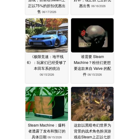
正以75%的折扣优惠出
惠出售
06/16/2026
售
06/17/2026
《极限竞速：地平线
谁需要 Steam
6》：玩家们已经受够了
Machine？粉丝们更想
本田车系的统治
要这款来自 Valve 的配
件
06/15/2026
06/15/2026
Steam Machine：爆料
这款以黑暗奇幻世界为
者透露了发布和预订的
背景的战术角色扮演游
具体日期
戏在Steam上正以七折
06/15/2026