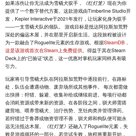
如果冻伤让你无法成为雪橇犬驭手，
《红灯笼》
现在为你
提供了一个数字替代方案。这款游戏由Timberline Studio开
发，Kepler Interactive于2021年发行，让玩家化身为驭手
——一支雪橇犬队的领队。 游戏目标是抵达阿拉斯加荒野
深处的偏远木屋，并在那里开启新生活。这段旅程被设计
为一款融合了Roguelite元素的生存游戏。根据
SteamDB
，
这是该游戏首次在Steam上免费提供
。得益于其在Steam
Deck上的“已验证”状态，这一优惠对掌机玩家同样具有吸
引力。
玩家将引导雪橇犬队在阿拉斯加荒野中逐段前行。在路标
处，队伍会遭遇动物、废弃场所或其他事件。 每次都需做
出抉择：狩猎、躲避、收集补给或继续前进。每项行动都
会消耗资源或带来新的资源。在各阶段之间，驯犬师需搭
建营地、喂养雪橇犬、治疗伤势、烹饪肉类并管理弹药。
若狩猎过于鲁莽或物资管理不善，驯犬师和狗队便可能永
远无法抵达木屋。
《红灯笼》
还融入了Roguelite元素，失
败是游戏循环的一部分。若尝试失败，旅程将重新开始，