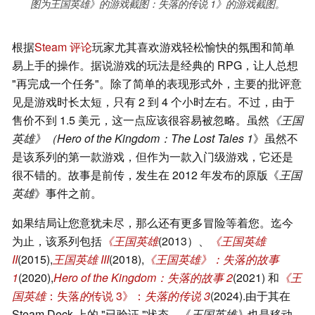
图为王国英雄》的游戏截图：失落的传说 1》的游戏截图。
根据
Steam 评论
玩家尤其喜欢游戏轻松愉快的氛围和简单
易上手的操作。据说游戏的玩法是经典的 RPG，让人总想
"再完成一个任务"。除了简单的表现形式外，主要的批评意
见是游戏时长太短，只有 2 到 4 个小时左右。不过，由于
售价不到 1.5 美元，这一点应该很容易被忽略。虽然
《王国
英雄》（Hero of the Kingdom：The Lost Tales 1
》虽然不
是该系列的第一款游戏，但作为一款入门级游戏，它还是
很不错的。故事是前传，发生在 2012 年发布的原版《
王国
英雄
》事件之前。
如果结局让您意犹未尽，那么还有更多冒险等着您。迄今
为止，该系列包括
《王国英雄
(2013）、
《王国英雄
II
(2015),
王国英雄 III
(2018),
《王国英雄》：失落的故事
1
(2020),
Hero of the Kingdom：失落的故事 2
(2021) 和
《王
国英雄
：失落
的
传说 3》：
失落的传说 3
(2024).由于其在
Steam Deck 上的 "已验证 "状态，《
王国英雄》
也是移动