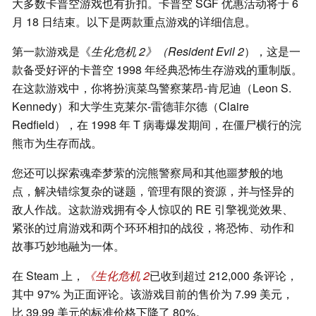
大多数卡普空游戏也有折扣。卡普空 SGF 优惠活动将于 6
月 18 日结束。以下是两款重点游戏的详细信息。
第一款游戏是《
生化危机 2》（Resident Evil 2
），这是一
款备受好评的卡普空 1998 年经典恐怖生存游戏的重制版。
在这款游戏中，你将扮演菜鸟警察莱昂-肯尼迪（Leon S.
Kennedy）和大学生克莱尔-雷德菲尔德（Claire
Redfield），在 1998 年 T 病毒爆发期间，在僵尸横行的浣
熊市为生存而战。
您还可以探索魂牵梦萦的浣熊警察局和其他噩梦般的地
点，解决错综复杂的谜题，管理有限的资源，并与怪异的
敌人作战。这款游戏拥有令人惊叹的 RE 引擎视觉效果、
紧张的过肩游戏和两个环环相扣的战役，将恐怖、动作和
故事巧妙地融为一体。
在 Steam 上，
《生化危机 2
已收到超过 212,000 条评论，
其中 97% 为正面评论。该游戏目前的售价为 7.99 美元，
比 39.99 美元的标准价格下降了 80%。