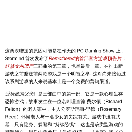
这两次赠送的原因可能是在昨天的 PC Gaming Show 上，
Stormind 首次发布了
Remothered
的首部官方游戏预告片
：
红修女的遗产
三部曲的第三章，也是最后一章。在推出新
游戏之前赠送前两款游戏是一个明智之举--这对尚未接触过
该系列游戏的人来说基本上是一个免费的营销渠道。
受折磨的父亲
》是三部曲中的第一部。它是一款心理生存
恐怖游戏，故事发生在一位名叫理查德-费尔顿（Richard
Felton）的老人家中，主人公罗斯玛丽-里德（Rosemary
Reed）怀疑老人与一名少女的失踪有关。游戏中没有武
器，只有隐身、躲避和 "持续恐惧"，这也是该类型游戏的
精髓所在。配乐由曾参与《
最终幻想
》、《
光环
》和《
合