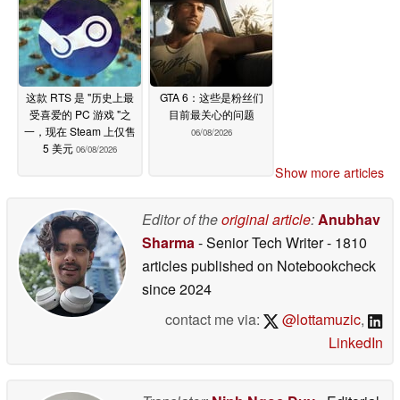
这款 RTS 是 "历史上最
GTA 6：这些是粉丝们
受喜爱的 PC 游戏 "之
目前最关心的问题
一，现在 Steam 上仅售
06/08/2026
5 美元
06/08/2026
Show more articles
Editor of the
original article
:
Anubhav
Sharma
- Senior Tech Writer
- 1810
articles published on Notebookcheck
since 2024
contact me via:
@lottamuzic
,
LinkedIn