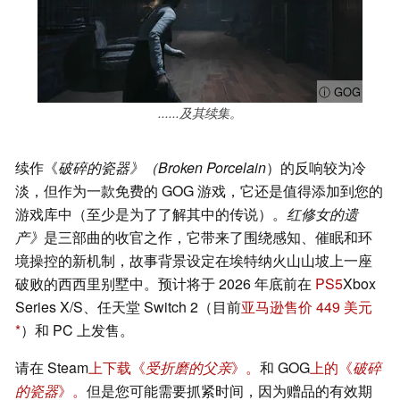
ⓘ GOG
......及其续集。
续作《
破碎的瓷器》（Broken Porcelain
）的反响较为冷
淡，但作为一款免费的 GOG 游戏，它还是值得添加到您的
游戏库中（至少是为了了解其中的传说）。
红修女的遗
产》
是三部曲的收官之作，它带来了围绕感知、催眠和环
境操控的新机制，故事背景设定在埃特纳火山山坡上一座
破败的西西里别墅中。预计将于 2026 年底前在
PS5
Xbox
Series X/S、任天堂 Switch 2（目前
亚马逊售价 449 美元
）和 PC 上发售。
请在 Steam
上下载《
受折磨的父亲
》。
和 GOG
上的《
破碎
的瓷器
》。
但是您可能需要抓紧时间，因为赠品的有效期