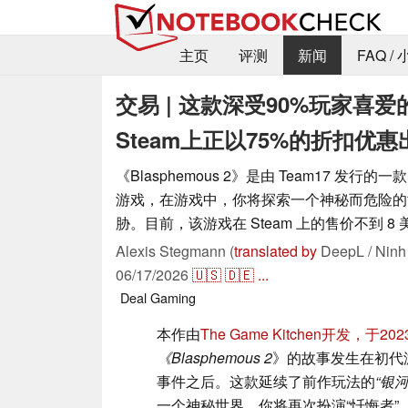
主页
评测
新闻
FAQ /
交易 | 这款深受90%玩家喜
Steam上正以75%的折扣优惠
《Blasphemous 2》是由 Team17 发行的
游戏，在游戏中，你将探索一个神秘而危险的
胁。目前，该游戏在 Steam 上的售价不到 8 
Alexis Stegmann (
translated by
DeepL / Ninh
06/17/2026
🇺🇸
🇩🇪
...
Deal
Gaming
本作由
The Game Kitchen开发，于2
《Blasphemous 2
》的故事发生在初代
事件之后。这款延续了前作玩法的
“银
一个神秘世界，你将再次扮演“忏悔者”