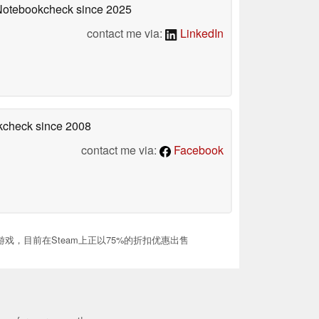
 Notebookcheck
since 2025
contact me via:
LinkedIn
okcheck
since 2008
contact me via:
Facebook
游戏，目前在Steam上正以75%的折扣优惠出售