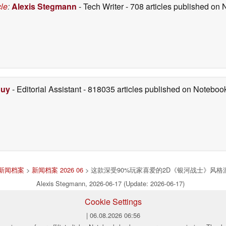
cle
:
Alexis Stegmann
- Tech Writer
- 708 articles published on
Duy
- Editorial Assistant
- 818035 articles published on Notebo
新闻档案
>
新闻档案 2026 06
> 这款深受90%玩家喜爱的2D《银河战士》风格
Alexis Stegmann, 2026-06-17 (Update: 2026-06-17)
Cookie Settings
| 06.08.2026 06:56