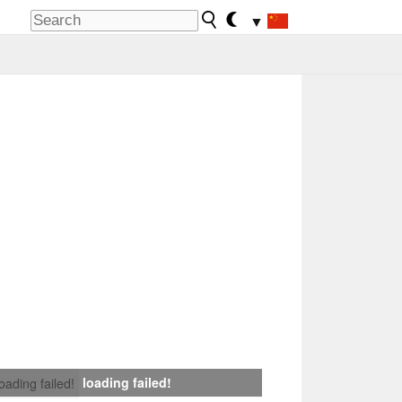
▼
loading failed!
loading failed!