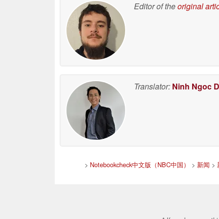
Editor of the
original arti
Translator:
Ninh Ngoc 
>
Notebookcheck中文版（NBC中国）
>
新闻
>