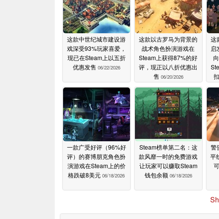
这款中世纪城市建设游
这款以古罗马为背景的
这
戏深受93%玩家喜爱，
战术角色扮演游戏在
启
现已在Steam上以五折
Steam上获得87%的好
向
优惠发售
评，现正以八折优惠出
S
06/22/2026
售
06/20/2026
一款广受好评（96%好
Steam榜单第二名：这
警
评）的赛博朋克角色扮
款风靡一时的免费游戏
平
演游戏在Steam上的价
让玩家可以赚取Steam
格跌破8美元
钱包余额
06/18/2026
06/18/2026
Sh