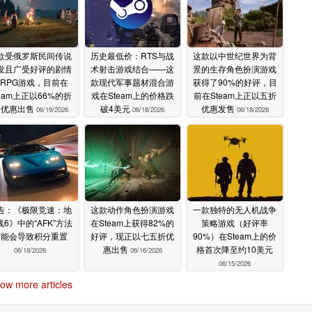
款受俄罗斯民间传说
历史最低价：RTS与战
这款以中世纪世界为背
发且广受好评的剧情
术射击游戏结合——这
景的生存角色扮演游戏
RPG游戏，目前在
款现代军事题材混合游
获得了90%的好评，目
team上正以66%的折
戏在Steam上的价格跌
前在Steam上正以五折
扣优惠出售
破4美元
优惠发售
06/19/2026
06/18/2026
06/18/2026
告：《极限竞速：地
这款动作角色扮演游戏
一款独特的无人机战争
线6》中的“AFK”方法
在Steam上获得82%的
策略游戏（好评率
可能会导致积分重置
好评，现正以七五折优
90%）在Steam上的价
惠出售
格首次降至约10美元
06/18/2026
06/16/2026
06/15/2026
ow more articles