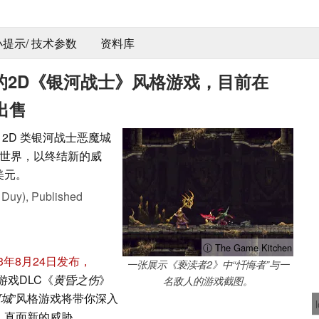
 小提示/ 技术参数
资料库
爱的2D《银河战士》风格游戏，目前在
出售
一款 2D 类银河战士恶魔城
世界，以终结新的威
美元。
 Duy),
Published
ⓘ The Game Kitchen
023年8月24日发布，
一张展示《亵渎者2》中“忏悔者”与一
游戏DLC《
黄昏之伤
》
名敌人的游戏截图。
河城
”风格游戏将带你深入
，直面新的威胁。