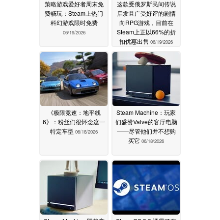
策略游戏爱好者周末免
这款受俄罗斯民间传说
费畅玩：Steam上热门
启发且广受好评的剧情
科幻游戏限时免费
向RPG游戏，目前在
Steam上正以66%的折
06/19/2026
扣优惠出售
06/19/2026
《极限竞速：地平线
Steam Machine：玩家
6》：粉丝们很怀念这一
们盛赞Valve的客厅电脑
特定车型
——尽管他们并不想购
06/18/2026
买它
06/18/2026