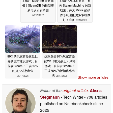
Steam Machine 即将亮
SteamOS 3.8 透露了有
相？SteamDB 的最新更
关 Steam Machine 的新
新再次引发猜测
线索，并为 Valve 的操
作系统适配更多掌机做
06/18/2026
好了准备
06/18/2026
89%的玩家喜爱这款世
这款深受90%玩家喜爱
嘉的城市建设游戏，目
的2D《银河战士》风格
前在Steam上正以85%
游戏，目前在Steam上
的折扣优惠出售
正以75%的折扣优惠出
售
06/17/2026
06/17/2026
Show more articles
Editor of the
original article
:
Alexis
Stegmann
- Tech Writer
- 708 articles
published on Notebookcheck
since
2025