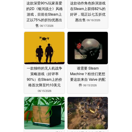
这款深受90%玩家喜爱
这款动作角色扮演游戏
的2D《银河战士》风格
在Steam上获得82%的
游戏，目前在Steam上
好评，现正以七五折优
正以75%的折扣优惠出
惠出售
06/16/2026
售
06/17/2026
一款独特的无人机战争
谁需要 Steam
策略游戏（好评率
Machine？粉丝们更想
90%）在Steam上的价
要这款来自 Valve 的配
格首次降至约10美元
件
06/15/2026
06/15/2026