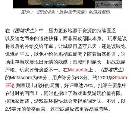
ⓘ Ravenscourt
图为：《围城求生：胜利属于荣耀》的游戏截图。
在
《围城求生》
中，压力更多地源于资源的持续匮乏——
以及随之而来的道德抉择，而非围攻部队本身。 玩家是该
将最后的补给交给守军，让城墙再坚守几天，还是该喂饱
饥饿的平民，以免补给体系彻底崩溃？随着游戏推进，这
场生存游戏展现出无情的残酷：围城时间越长，挑战就越
严峻。玩家评价褒贬不一。在
Metacritic
上，
《围城求生
》
的Metascore为69分，用户评分为6.3分。约1700条
Steam
评论
则呈现出稍好的局面，好评率达79%。批评主要集中
在过时的画面上，同时也指出了游戏重复游玩价值有限。
据玩家反馈，游戏循环很快就会变得单调乏味。不过，以
2.5美元的价格而言，这些缺点应该更容易被忽略。