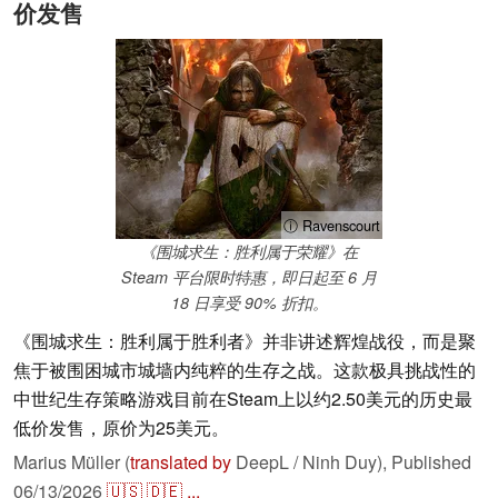
价发售
ⓘ Ravenscourt
《围城求生：胜利属于荣耀》在
Steam 平台限时特惠，即日起至 6 月
18 日享受 90% 折扣。
《围城求生：胜利属于胜利者》并非讲述辉煌战役，而是聚
焦于被围困城市城墙内纯粹的生存之战。这款极具挑战性的
中世纪生存策略游戏目前在Steam上以约2.50美元的历史最
低价发售，原价为25美元。
Marius Müller (
translated by
DeepL / Ninh Duy),
Published
06/13/2026
🇺🇸
🇩🇪
...