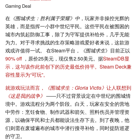
Gaming
Deal
在
《围城求生：胜利属于荣耀》中
，玩家并非操控光辉的
英雄，而是指挥一小群中世纪平民。这些平民在被围困的
城市内筑起防御工事，除了为守军提供补给外，几乎无能
为力。对于寻求挑战的生存策略游戏爱好者来说，这款游
戏或许值得一试。 在Steam平台，
《围城求生
》目前正以
90% off
，原价25美元，现仅售2.50美元。据
SteamDB
显
示，这与该作此前创下的历史最低价持平。Steam Deck兼
容性显示为“可玩”。
就游戏玩法而言，
《围城求生：Gloria Victis》
让人联想到
《这是我的战争》
——只不过背景设定在中世纪的围城情
境中。游戏流程分为两个阶段。白天，玩家在安全的营地
中劳作：烹饪食物、制作武器和箭矢、照料伤员并管理资
源，以确保平民和士兵都能设法生存下去。到了夜晚，他
们则需在废墟遍布的城市中潜行搜寻补给，同时提防巡逻
的守卫。