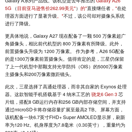
Galaxy A系列产品线。该机型是去年推出的
Galaxy A26
5G
（
目前亚马逊售价262.99美元
）
的
直接继任者
，
在处
理器方面进行了显著升级
。
不过，该公司却对摄像头系统
进行了降级。
更具体地说，Galaxy A27 现在配备了一颗 500 万像素超广
角摄像头，相比前代机型的 800 万像素有所降级。此外，
前置摄像头升级为 1200 万像素。 作为参考，A26 5G配备
的是1300万像素前置摄像头。值得肯定的是，三星仍保留
了上一代机型中那颗支持光学防抖（OIS）的5000万像素
主摄像头和200万像素微距镜头。
此次，三星选择了高通处理器，而非其自家的 Exynos 处理
器。这款智能手机搭载基于 4 纳米工艺的
骁龙6 Gen 3
芯
片组，搭配8 GB运行内存和256 GB内部存储空间，并支持
通过microSD卡将存储容量扩展至最高2 TB。 屏幕方面，
该机配备一块6.7英寸FHD+ Super AMOLED显示屏，刷新
率为120 Hz。机身厚度为7.8毫米（0.30英寸），重量约为