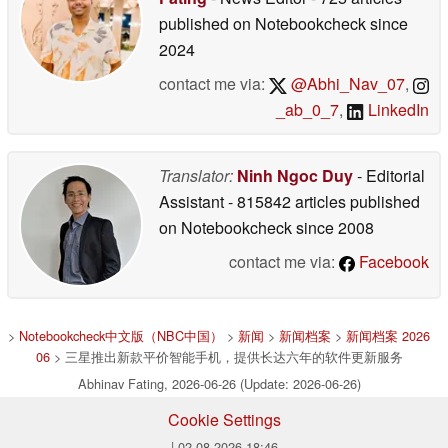
published on Notebookcheck
since
2024
contact me via:
@Abhi_Nav_07
,
_ab_0_7
,
LinkedIn
Translator:
Ninh Ngoc Duy
- Editorial
Assistant
- 815842 articles published
on Notebookcheck
since 2008
contact me via:
Facebook
>
Notebookcheck中文版（NBC中国）
>
新闻
>
新闻档案
>
新闻档案 2026
06
> 三星推出新款平价智能手机，提供长达六年的软件更新服务
Abhinav Fating, 2026-06-26 (Update: 2026-06-26)
Cookie Settings
| 02.08.2026 18:46