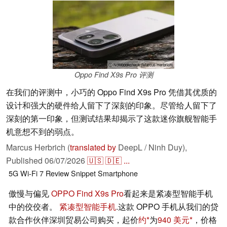
ⓘ Notebookcheck (Marcus Herbrich)
Oppo Find X9s Pro 评测
在我们的评测中，小巧的 Oppo Find X9s Pro 凭借其优质的
设计和强大的硬件给人留下了深刻的印象。尽管给人留下了
深刻的第一印象，但测试结果却揭示了这款迷你旗舰智能手
机意想不到的弱点。
Marcus Herbrich (
translated by
DeepL / Ninh Duy),
Published
06/07/2026
🇺🇸
🇩🇪
...
5G
Wi-Fi 7
Review Snippet
Smartphone
傲慢与偏见
OPPO Find X9s Pro
看起来是紧凑型智能手机
中的佼佼者。
紧凑型智能手机
.这款 OPPO 手机从我们的贷
款合作伙伴深圳贸易公司购买，起价
约
为
940 美元
，价格