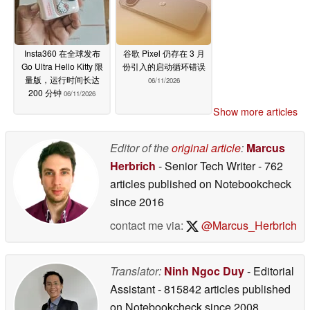
Insta360 在全球发布
谷歌 Pixel 仍存在 3 月
Go Ultra Hello Kitty 限
份引入的启动循环错误
量版，运行时间长达
06/11/2026
200 分钟
06/11/2026
Show more articles
Editor of the
original article
:
Marcus
Herbrich
- Senior Tech Writer
- 762
articles published on Notebookcheck
since 2016
contact me via:
@Marcus_Herbrich
Translator:
Ninh Ngoc Duy
- Editorial
Assistant
- 815842 articles published
on Notebookcheck
since 2008