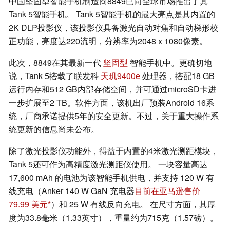
中国坚固型智能手机制造商8849已向全球市场推出了其
Tank 5智能手机。 Tank 5智能手机的最大亮点是其内置的
2K DLP投影仪，该投影仪具备激光自动对焦和自动梯形校
正功能，亮度达220流明，分辨率为2048 x 1080像素。
此次，8849在其最新一代
坚固型
智能手机中。更确切地
说，Tank 5搭载了联发科
天玑9400e
处理器，搭配18 GB
运行内存和512 GB内部存储空间，并可通过microSD卡进
一步扩展至2 TB。软件方面，该机出厂预装Android 16系
统，厂商承诺提供5年的安全更新。不过，关于重大操作系
统更新的信息尚未公布。
除了激光投影仪功能外，得益于内置的4米激光测距模块，
Tank 5还可作为高精度激光测距仪使用。 一块容量高达
17,600 mAh 的电池为该智能手机供电，并支持 120 W 有
线充电（Anker 140 W GaN 充电器
目前在亚马逊售价
79.99 美元
）和 25 W 有线反向充电。 在尺寸方面，其厚
度为33.8毫米（1.33英寸），重量约为715克（1.57磅）。