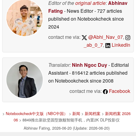
Editor of the
original article
:
Abhinav
Fating
- News Editor
- 727 articles
published on Notebookcheck
since
2024
contact me via:
@Abhi_Nav_07
,
_ab_0_7
,
LinkedIn
Translator:
Ninh Ngoc Duy
- Editorial
Assistant
- 816412 articles published
on Notebookcheck
since 2008
contact me via:
Facebook
>
Notebookcheck中文版（NBC中国）
>
新闻
>
新闻档案
>
新闻档案 2026
06
> 8849推出新款坚固型旗舰智能手机，内置2K DLP投影仪
Abhinav Fating, 2026-06-20 (Update: 2026-06-20)