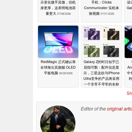
示变化微乎其微，但机
手机：Clicks
设
身更厚，这表明电池容
Communicator 实机体
Ga
量更大
验视频
07/08/2026
07/01/2026
RedMagic 正式确认将
Galaxy Z的时日似乎已
全球推出其旗舰 OLED
屈指可数：配件信息显
A
平板电脑
示，三星这款与iPhone
中
06/29/2026
Ultra竞争的产品将采用
一个非常不寻常的名称
06/29/2026
Sh
Editor of the
original arti