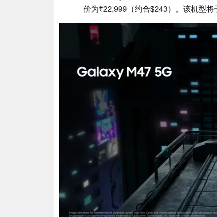
价为₹22,999（约合$243）。该机