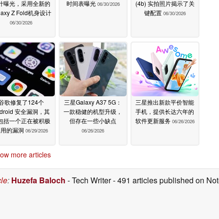
计曝光，采用全新的
时间表曝光
(4b) 实拍照片揭示了关
06/30/2026
laxy Z Fold机身设计
键配置
06/30/2026
06/30/2026
谷歌修复了124个
三星Galaxy A37 5G：
三星推出新款平价智能
ndroid 安全漏洞，其
一款稳健的机型升级，
手机，提供长达六年的
包括一个正在被积极
但存在一些小缺点
软件更新服务
06/26/2026
利用的漏洞
06/29/2026
06/26/2026
ow more articles
cle
:
Huzefa Baloch
- Tech Writer
- 491 articles published on N