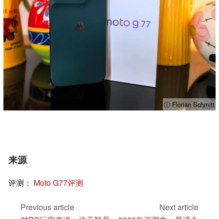
ⓘ Florian Schmitt
来源
评测：
Moto G77评测
Previous article
Next article