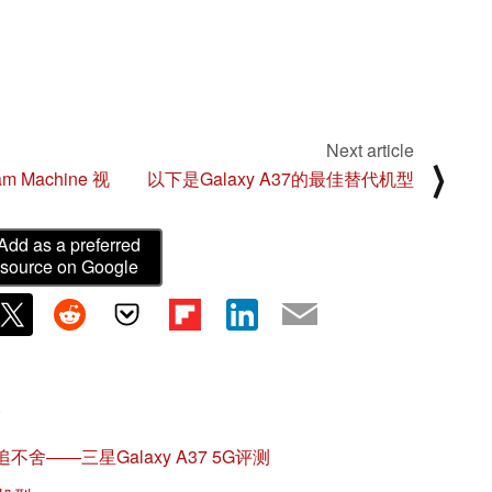
Next article
⟩
Machine 视
以下是Galaxy A37的最佳替代机型
Add as a preferred
source on Google
)
——三星Galaxy A37 5G评测