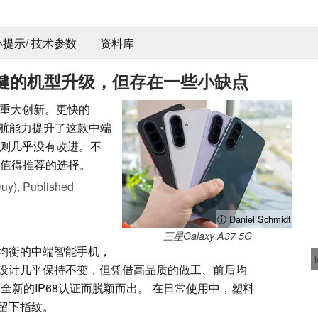
 小提示/ 技术参数
资料库
一款稳健的机型升级，但存在一些小缺点
而非重大创新。更快的
池续航能力提升了这款中端
则几乎没有改进。不
个值得推荐的选择。
uy),
Published
ⓘ Daniel Schmidt
三星Galaxy A37 5G
均衡的中端智能手机，
设计几乎保持不变，但凭借高品质的做工、前后均
+玻璃，以及全新的IP68认证而脱颖而出。 在日常使用中，塑料
留下指纹。