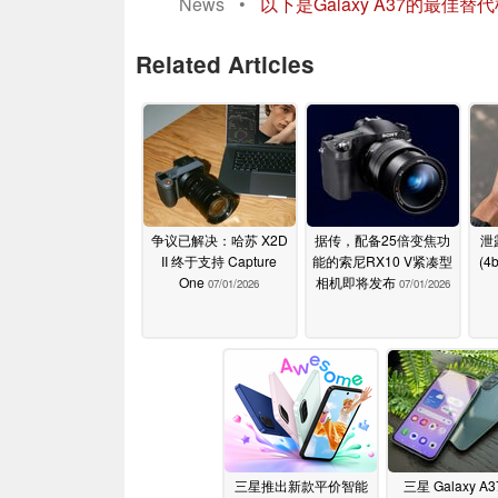
News
•
以下是Galaxy A37的最佳替
Related Articles
争议已解决：哈苏 X2D
据传，配备25倍变焦功
泄露
II 终于支持 Capture
能的索尼RX10 V紧凑型
(
One
相机即将发布
07/01/2026
07/01/2026
三星推出新款平价智能
三星 Galaxy A3