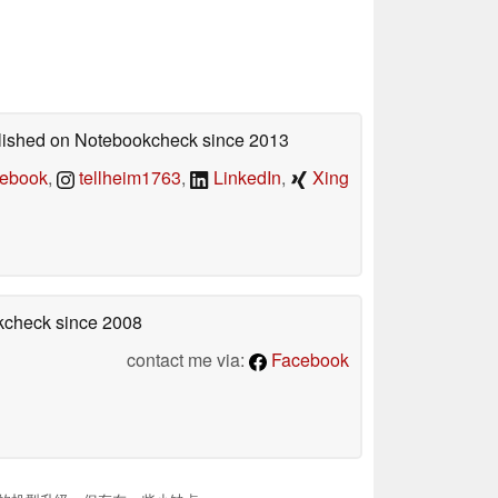
ublished on Notebookcheck
since 2013
ebook
,
tellheim1763
,
LinkedIn
,
Xing
okcheck
since 2008
contact me via:
Facebook