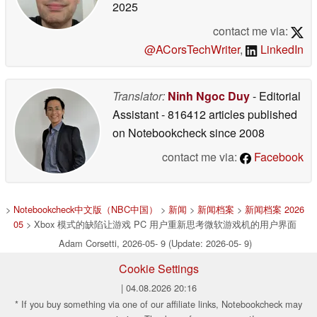
2025
contact me via:
@ACorsTechWriter
,
LinkedIn
Translator:
Ninh Ngoc Duy
- Editorial
Assistant
- 816412 articles published
on Notebookcheck
since 2008
contact me via:
Facebook
>
Notebookcheck中文版（NBC中国）
>
新闻
>
新闻档案
>
新闻档案 2026
05
> Xbox 模式的缺陷让游戏 PC 用户重新思考微软游戏机的用户界面
Adam Corsetti, 2026-05- 9 (Update: 2026-05- 9)
Cookie Settings
| 04.08.2026 20:16
* If you buy something via one of our affiliate links, Notebookcheck may