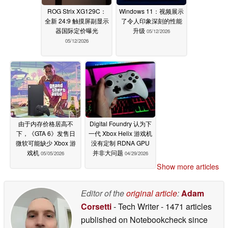
ROG Strix XG129C：
Windows 11：视频展示
全新 24:9 触摸屏副显示
了令人印象深刻的性能
器国际定价曝光
升级
05/12/2026
05/12/2026
由于内存价格居高不
Digital Foundry 认为下
下，《GTA 6》发售日
一代 Xbox Helix 游戏机
微软可能缺少 Xbox 游
没有定制 RDNA GPU
戏机
并非大问题
05/05/2026
04/29/2026
Show more articles
Editor of the
original article
:
Adam
Corsetti
- Tech Writer
- 1471 articles
published on Notebookcheck
since