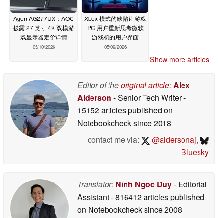
Agon AG277UX：AOC
Xbox 模式的缺陷让游戏
披露 27 英寸 4K 双模游
PC 用户重新思考微软
戏显示器定价详情
游戏机的用户界面
05/10/2026
05/09/2026
Show more articles
Editor of the
original article
:
Alex
Alderson
- Senior Tech Writer
-
15152 articles published on
Notebookcheck
since 2018
contact me via:
@aldersonaj
,
Bluesky
Translator:
Ninh Ngoc Duy
- Editorial
Assistant
- 816412 articles published
on Notebookcheck
since 2008