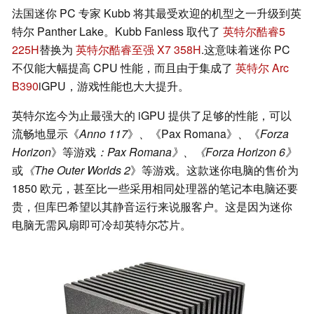
法国迷你 PC 专家 Kubb 将其最受欢迎的机型之一升级到英
特尔 Panther Lake。Kubb Fanless 取代了
英特尔酷睿5
225H
替换为
英特尔酷睿至强 X7 358H
.这意味着迷你 PC
不仅能大幅提高 CPU 性能，而且由于集成了
英特尔 Arc
B390
iGPU，游戏性能也大大提升。
英特尔迄今为止最强大的 iGPU 提供了足够的性能，可以
流畅地显示《
Anno 117
》
、
《Pax Romana》
、
《
Forza
Horizon
》等游戏
：Pax Romana》、《Forza Horizon 6》
或
《The Outer Worlds 2
》等游戏。这款迷你电脑的售价为
1850 欧元，甚至比一些采用相同处理器的笔记本电脑还要
贵，但库巴希望以其静音运行来说服客户。这是因为迷你
电脑无需风扇即可冷却英特尔芯片。