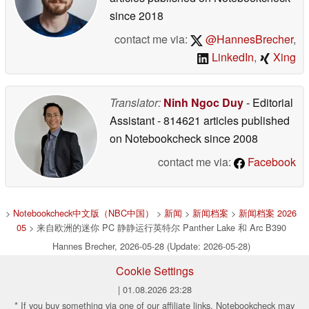
since 2018
contact me via:
@HannesBrecher
,
LinkedIn
,
Xing
Translator:
Ninh Ngoc Duy
- Editorial
Assistant
- 814621 articles published
on Notebookcheck
since 2008
contact me via:
Facebook
>
Notebookcheck中文版（NBC中国）
>
新闻
>
新闻档案
>
新闻档案 2026
05
> 来自欧洲的迷你 PC 静静运行英特尔 Panther Lake 和 Arc B390
Hannes Brecher, 2026-05-28 (Update: 2026-05-28)
Cookie Settings
| 01.08.2026 23:28
* If you buy something via one of our affiliate links, Notebookcheck may