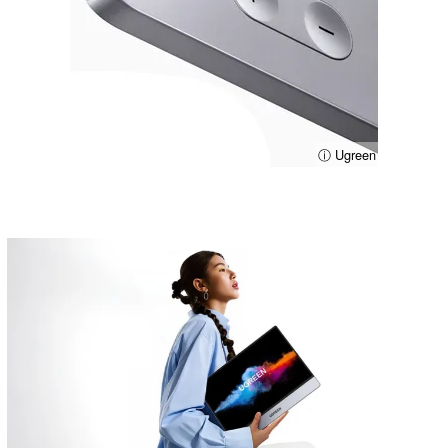
ⓘ Ugreen