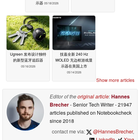
示器
05/18/2026
Ugreen 发布设计独特
技嘉全新 240 Hz
的新型蓝牙追踪器
WOLED 无边框游戏显
示器在美国上市
05/16/2026
05/14/2026
Show more articles
Editor of the
original article
:
Hannes
Brecher
- Senior Tech Writer
- 21947
articles published on Notebookcheck
since 2018
contact me via:
@HannesBrecher
,
LinkedIn
,
Xing