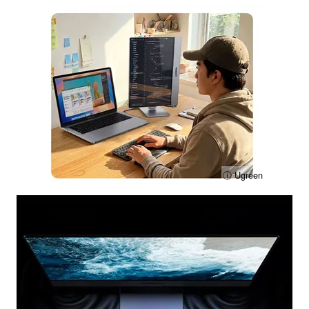
ⓘ Ugreen