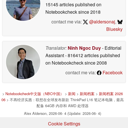
15145 articles published on
Notebookcheck
since 2018
contact me via:
@aldersonaj
,
Bluesky
Translator:
Ninh Ngoc Duy
- Editorial
Assistant
- 816412 articles published
on Notebookcheck
since 2008
contact me via:
Facebook
>
Notebookcheck中文版（NBC中国）
>
新闻
>
新闻档案
>
新闻档案 2026
06
> 不再经济实惠：联想在全球发布新款 ThinkPad L16 笔记本电脑，最高
配备 64GB 内存和 AMD 处理器
Alex Alderson, 2026-06- 4 (Update: 2026-06- 4)
Cookie Settings