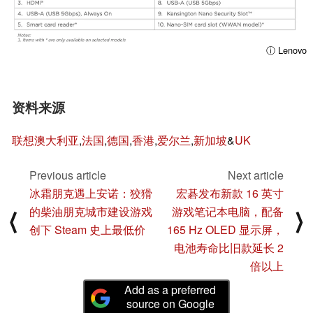
ⓘ Lenovo
资料来源
联想澳大利亚
,
法国
,
德国
,
香港
,
爱尔兰
,
新加坡
&
UK
Previous article
Next article
冰霜朋克遇上安诺：狡猾
宏碁发布新款 16 英寸
的柴油朋克城市建设游戏
游戏笔记本电脑，配备
⟨
⟩
创下 Steam 史上最低价
165 Hz OLED 显示屏，
电池寿命比旧款延长 2
倍以上
Add as a preferred
source on Google