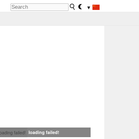
▼
loading failed!
loading failed!