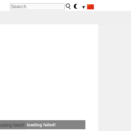
▼
loading failed!
loading failed!