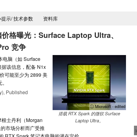
 小提示/ 技术参数
资料库
格曝光：Surface Laptop Ultra、
Pro 竞争
电脑（如 Surface
价。根据该信息，配备 N1x
能至少为 2899 美
元。
y),
Published
ⓘ Microsoft - edited
搭载 RTX Spark 的微软 Surface
根士丹利（Morgan
Laptop Ultra。
深入的市场分析而广受推
TX Spark 笔记本电脑的潜在定价。