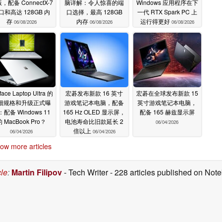
，配备 ConnectX-7
脑详解：令人惊喜的端
Windows 应用程序在下
口和高达 128GB 内
口选择，最高 128GB
一代 RTX Spark PC 上
存
内存
运行得更好
06/08/2026
06/08/2026
06/08/2026
face Laptop Ultra 的
宏碁发布新款 16 英寸
宏碁在全球发布新款 15
细规格和升级正式曝
游戏笔记本电脑，配备
英寸游戏笔记本电脑，
配备 Windows 11
165 Hz OLED 显示屏，
配备 165 赫兹显示屏
的 MacBook Pro？
电池寿命比旧款延长 2
06/04/2026
倍以上
06/04/2026
06/04/2026
ow more articles
cle
:
Martin Filipov
- Tech Writer
- 228 articles published on No