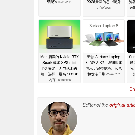
级配置
2026泄露信息中现身
览版
07/22/2026
端
07/19/2026
Mac 启发的 Nvidia RTX
新款 Surface Laptop
Sur
Spark 戴尔 XPS mini
8（骁龙 X2）详细泄露
详
PC 曝光：无与伦比的
信息：完整规格、颜色
光：
端口选择，最高 128GB
和发布日期
06/04/2026
内存
06/08/2026
Sh
Editor of the
original arti