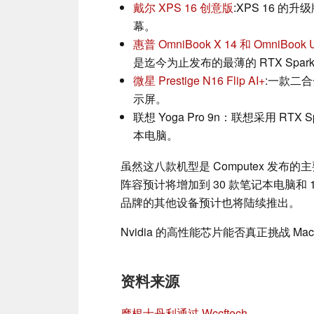
戴尔 XPS 16 创意版
:XPS 16 的升
幕。
惠普 OmniBook X 14 和 OmniBook Ul
是迄今为止发布的最薄的 RTX Spar
微星 Prestige N16 Flip AI+
:一款二合
示屏。
联想 Yoga Pro 9n：联想采用 RT
本电脑。
虽然这八款机型是 Computex 发布的
阵容预计将增加到 30 款笔记本电脑和 1
品牌的其他设备预计也将陆续推出。
Nvidia 的高性能芯片能否真正挑战 Ma
资料来源
摩根士丹利通过 Wccftech