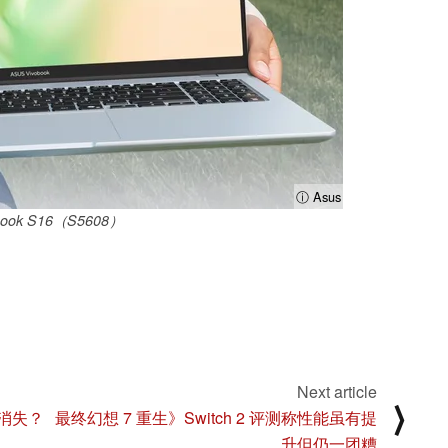
ⓘ Asus
book S16（S5608）
Next article
⟩
慢消失？
最终幻想 7 重生》Switch 2 评测称性能虽有提
升但仍一团糟