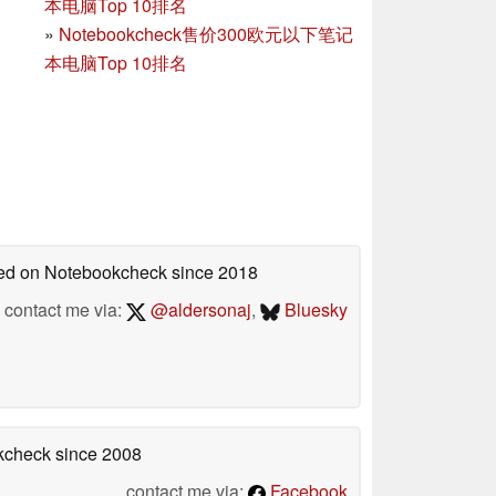
本电脑Top 10排名
»
Notebookcheck售价300欧元以下笔记
本电脑Top 10排名
shed on Notebookcheck
since 2018
contact me via:
@aldersonaj
,
Bluesky
okcheck
since 2008
contact me via:
Facebook