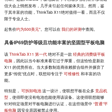
信大会上悄然发布，几乎未引起任何媒体关注。然而，鉴
于其丰富的功能，ThinkTab X11绝对值得一看，而且不仅
限于专业人士。
起售价
约为500美元
。您可以在
我们的评测
中查阅。
具备IP69防护等级且功能丰富的坚固型平板电脑
该
ThinkTab X11 第一代
绝对不是一款
经典的消费级平板
电脑
，因此以当今标准来看它过于厚重，但这恰恰是新款
X11 的优势所在。当大多数制造商依赖胶合组件并摒弃了
更多“传统”优点时，联想却专注于
可维修性
和丰富的功
能。
特别是，
可拆卸电池
这一设计，使联想平板在众多
竞品机
型
，使得即使没有电池也能使用该设备。这使得联想能够
针对特定场景对平板电脑进行认证，在这些场景中
“普通”平
板电脑
因安全原因被禁止使用。