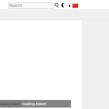
▼
loading failed!
loading failed!