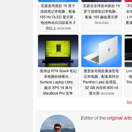
宏碁发布新款 16 英寸
宏碁在全球发布新款 15
不
游戏笔记本电脑，配备
英寸游戏笔记本电脑，
全球
165 Hz OLED 显示屏，
配备 165 赫兹显示屏
L
电池寿命比旧款延长 2
配备
06/04/2026
倍以上
06/04/2026
英伟达 RTX Spark 笔记
惠普发布新款紧凑型笔
Lu
本电脑价格曝光：
记本电脑，配备英特尔
Surface Laptop Ultra、
Panther Lake 处理器、
Th
戴尔 XPS 16 将与
32 GB 内存和 800 nit
MacBook Pro 竞争
显示屏
06/03/2026
06/03/2026
Sh
Editor of the
original arti