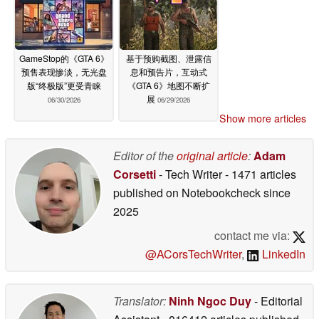
GameStop的《GTA 6》
基于预购截图、泄露信
预售表现惨淡，无光盘
息和预告片，互动式
版“终极版”更受青睐
《GTA 6》地图不断扩
展
06/30/2026
06/29/2026
Show more articles
Editor of the
original article
:
Adam
Corsetti
- Tech Writer
- 1471 articles
published on Notebookcheck
since
2025
contact me via:
@ACorsTechWriter
,
LinkedIn
Translator:
Ninh Ngoc Duy
- Editorial