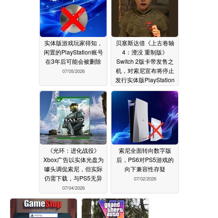
实体版游戏玩家得知，
贝塞斯达借《上古卷轴
闲置的PlayStation账号
4：湮没 重制版》
在3年后可能会被删除
Switch 2版卡带发售之
机，对索尼宣布将停止
07/05/2026
发行实体版PlayStation
游戏一事进行了揶揄
07/05/2026
《光环：进化战役》
索尼全面转向数字版
Xbox广告以实体光盘为
后，PS6对PS5游戏的
噱头调侃索尼，但实际
向下兼容性存疑
仍需下载，与PS5无异
07/02/2026
07/04/2026