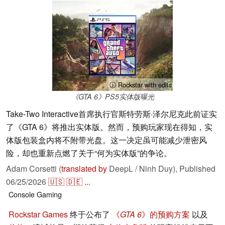
ⓘ Rockstar with edits
《GTA 6》PS5实体版曝光
Take-Two Interactive首席执行官斯特劳斯·泽尔尼克此前证实
了《GTA 6》将推出实体版。然而，预购玩家现在得知，实
体版包装盒内将不附带光盘。这一决定虽可能减少泄密风
险，却也重新点燃了关于“何为实体版”的争论。
Adam Corsetti (
translated by
DeepL / Ninh Duy),
Published
06/25/2026
🇺🇸
🇩🇪
...
Console
Gaming
Rockstar Games
终于公布了
《
GTA 6
》的预购方案
以及