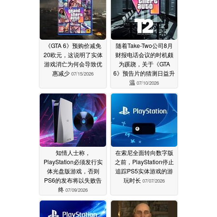
《GTA 6》预购价减免
随着Take-Two公司8月
20欧元，这说明了实体
财报电话会议的时机颇
游戏消亡为何会导致优
为蹊跷，关于《GTA
惠减少
6》预告片的猜测日益升
07/15/2026
温
07/10/2026
知情人士称，
在索尼全面转向数字版
PlayStation必须发行实
之前，PlayStation停止
体光盘版游戏，否则
追踪PS5实体游戏的游
PS6的发布将以失败告
玩时长
07/07/2026
终
07/09/2026