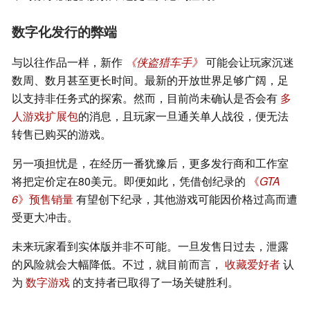
数字化发行的弊端
与以往作品一样，新作
《侠盗猎车手》
可能会让玩家沉迷
数周、数月甚至更长时间。最新的开放世界足够广阔，足
以支持非任务式的探索。然而，目前尚未确认是否会有
多
人游戏扩展包
的消息，且玩家一旦通关单人战役，便无法
转售已购买的游戏。
另一项担忧是，在经历一番犹豫后，更多发行商和工作室
将把定价定在80美元。即便如此，凭借创纪录的
《
GTA
6
》预售销量
有望创下纪录，其他游戏可能因价格过高而遭
受更大冲击。
未来玩家看到实体版并非不可能。一旦发售日过去，泄露
的风险就会大幅降低。不过，就目前而言，
收藏爱好者
认
为
数字游戏
的支持者已取得了一场关键胜利。