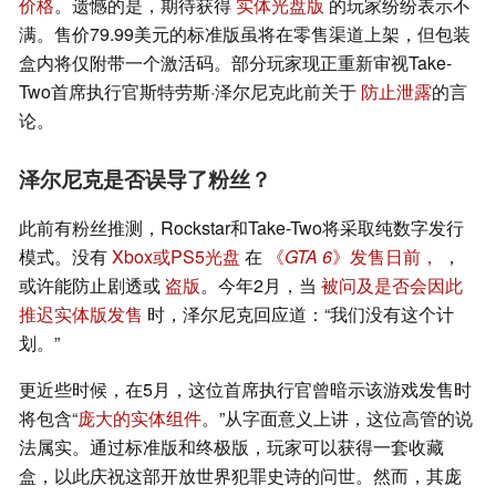
价格
。遗憾的是，期待获得
实体光盘版
的玩家纷纷表示不
满。售价79.99美元的标准版虽将在零售渠道上架，但包装
盒内将仅附带一个激活码。部分玩家现正重新审视Take-
Two首席执行官斯特劳斯·泽尔尼克此前关于
防止泄露
的言
论。
泽尔尼克是否误导了粉丝？
此前有粉丝推测，Rockstar和Take-Two将采取纯数字发行
模式。没有
Xbox或PS5光盘
在
《
GTA 6
》发售日前，
，
或许能防止剧透或
盗版
。今年2月，当
被问及是否会因此
推迟实体版发售
时，泽尔尼克回应道：“我们没有这个计
划。”
更近些时候，在5月，这位首席执行官曾暗示该游戏发售时
将包含“
庞大的实体组件
。”从字面意义上讲，这位高管的说
法属实。通过标准版和终极版，玩家可以获得一套收藏
盒，以此庆祝这部开放世界犯罪史诗的问世。然而，其庞