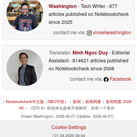
Washington
- Tech Writer
- 877
articles published on Notebookcheck
since 2025
contact me via:
vineetwashington
Translator:
Ninh Ngoc Duy
- Editorial
Assistant
- 814621 articles published
on Notebookcheck
since 2008
contact me via:
Facebook
>
Notebookcheck中文版（NBC中国）
>
新闻
>
新闻档案
>
新闻档案 2026
06
> 《GTA 6》的实体光盘将开放购买，但有一个条件
Vineet Washington, 2026-06-27 (Update: 2026-06-27)
Cookie Settings
| 01.08.2026 08:44