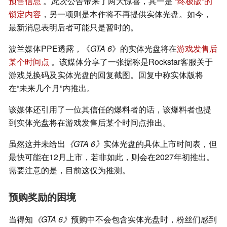
预售信息
。
此次
公告带来了两大惊喜，其一是
“终极版”的
锁定内容
，另一项则是本作将不再提供实体光盘。如今，
最新消息表明后者可能只是暂时的。
波兰媒体PPE透露，《
GTA 6
》的实体光盘将在
游戏发售后
某个时间点
。该媒体分享了一张据称是Rockstar客服关于
游戏兑换码及实体光盘的回复截图。回复中称实体版将
在“未来几个月”内推出。
该媒体还引用了一位其信任的爆料者的话，该爆料者也提
到实体光盘将在游戏发售后某个时间点推出。
虽然这并未给出
《GTA 6》
实体光盘的具体上市时间表，但
最快可能在12月上市，若非如此，则会在2027年初推出。
需要注意的是，目前这仅为推测。
预购奖励的困境
当得知
《GTA 6》
预购中不会包含实体光盘时，粉丝们感到