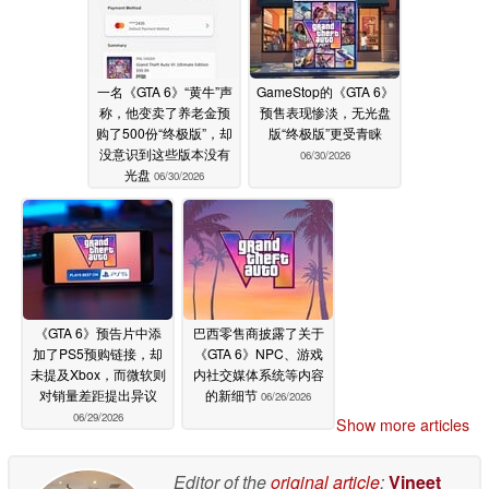
一名《GTA 6》“黄牛”声
GameStop的《GTA 6》
称，他变卖了养老金预
预售表现惨淡，无光盘
购了500份“终极版”，却
版“终极版”更受青睐
没意识到这些版本没有
06/30/2026
光盘
06/30/2026
《GTA 6》预告片中添
巴西零售商披露了关于
加了PS5预购链接，却
《GTA 6》NPC、游戏
未提及Xbox，而微软则
内社交媒体系统等内容
对销量差距提出异议
的新细节
06/26/2026
06/29/2026
Show more articles
Editor of the
original article
:
Vineet