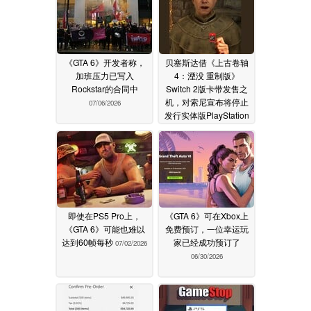
《GTA 6》开发者称，
贝塞斯达借《上古卷轴
加班压力已写入
4：湮没 重制版》
Rockstar的合同中
Switch 2版卡带发售之
机，对索尼宣布将停止
07/06/2026
发行实体版PlayStation
游戏一事进行了揶揄
07/05/2026
即使在PS5 Pro上，
《GTA 6》可在Xbox上
《GTA 6》可能也难以
免费预订，一位幸运玩
达到60帧每秒
家已经成功预订了
07/02/2026
06/30/2026