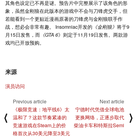
其角色设定已不再是谜。预告片中完整展示了该角色的形
象，虽然金刚狼在此版本的游戏中不会与刀锋虎交手，但
若能看到一个更贴近漫画原著的刀锋虎与金刚狼联手作
战，想必会非常有趣。 Insomniac开发的
《金刚狼》
将于9
月15日发售，而
《GTA 6
》则定于11月19日发售。两款游
戏均已开放预购。
来源
演员访问
Previous article
Next article
《极限竞速：地平线6》太
宁德时代凭借全球电池
⟨
⟩
温和了？这款节奏紧凑的
更换网络，正逐步取代
竞速游戏在Steam上的价
柴油卡车和特斯拉Semi
格首次从30美元降至3美元