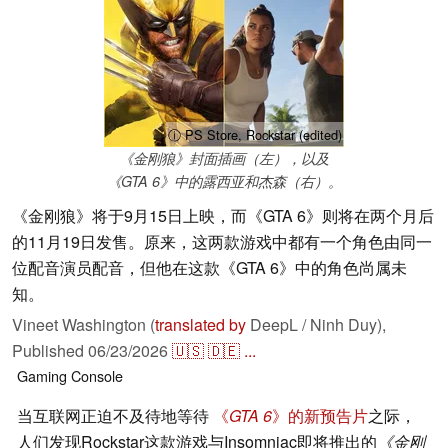
ⓘ PS Store, Rockstar (edited)
《金刚狼》封面插画（左），以及
《GTA 6》中的露西亚和杰森（右）。
《金刚狼》将于9月15日上映，而《GTA 6》则将在两个月后
的11月19日发售。原来，这两款游戏中都有一个角色由同一
位配音演员配音，但他在这款《GTA 6》中的角色尚属未
知。
Vineet Washington (
translated by
DeepL / Ninh Duy),
Published
06/23/2026
🇺🇸
🇩🇪
...
Gaming
Console
当互联网正迫不及待地等待
《
GTA 6
》的新预告片
之际，
人们发现Rockstar这款游戏与Insomniac即将推出的
《金刚