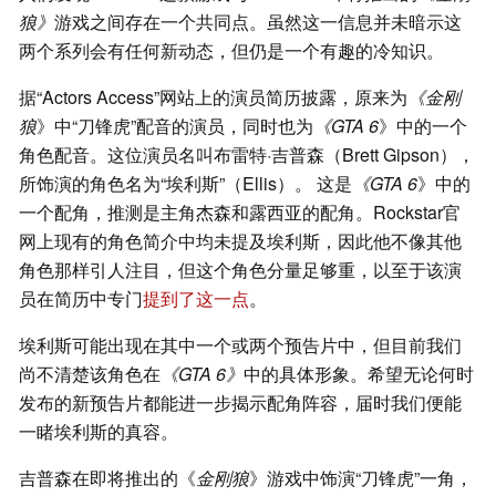
狼》
游戏之间存在一个共同点。虽然这一信息并未暗示这
两个系列会有任何新动态，但仍是一个有趣的冷知识。
据“Actors Access”网站上的演员简历披露，原来为
《金刚
狼
》中“刀锋虎”配音的演员，同时也为
《GTA 6
》中的一个
角色配音。这位演员名叫布雷特·吉普森（Brett Gipson），
所饰演的角色名为“埃利斯”（Ellis）。 这是
《GTA 6
》中的
一个配角，推测是主角杰森和露西亚的配角。Rockstar官
网上现有的角色简介中均未提及埃利斯，因此他不像其他
角色那样引人注目，但这个角色分量足够重，以至于该演
员在简历中专门
提到了这一点
。
埃利斯可能出现在其中一个或两个预告片中，但目前我们
尚不清楚该角色在
《GTA 6》
中的具体形象。希望无论何时
发布的新预告片都能进一步揭示配角阵容，届时我们便能
一睹埃利斯的真容。
吉普森在即将推出的《
金刚狼
》游戏中饰演“刀锋虎”一角，