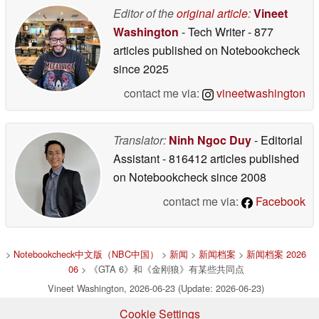
Editor of the
original article
:
Vineet
Washington
- Tech Writer
- 877
articles published on Notebookcheck
since 2025
contact me via:
vineetwashington
Translator:
Ninh Ngoc Duy
- Editorial
Assistant
- 816412 articles published
on Notebookcheck
since 2008
contact me via:
Facebook
>
Notebookcheck中文版（NBC中国）
>
新闻
>
新闻档案
>
新闻档案 2026
06
> 《GTA 6》和《金刚狼》有某些共同点
Vineet Washington, 2026-06-23 (Update: 2026-06-23)
Cookie Settings