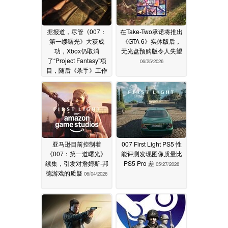
据报道，尽管《007：
在Take-Two承诺将推出
第一缕曙光》大获成
《GTA 6》实体版后，
功，Xbox仍取消
无光盘预购版令人失望
了“Project Fantasy”项
06/25/2026
目，随后《杀手》工作
室宣布裁员
07/04/2026
亚马逊目前控制着
007 First Light PS5 性
《007：第一道曙光》
能评测发现图像质量比
续集，引发对詹姆斯-邦
PS5 Pro 差
05/27/2026
德游戏的质疑
06/04/2026