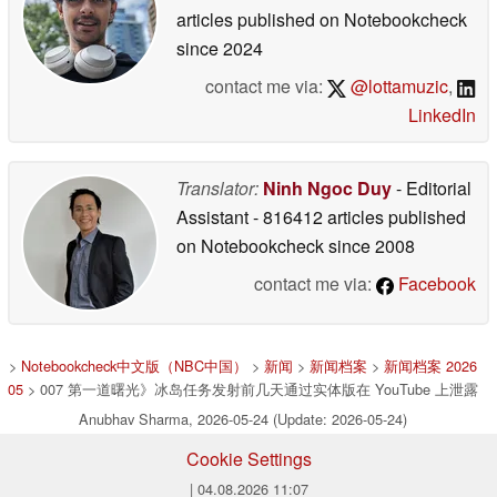
articles published on Notebookcheck
since 2024
contact me via:
@lottamuzic
,
LinkedIn
Translator:
Ninh Ngoc Duy
- Editorial
Assistant
- 816412 articles published
on Notebookcheck
since 2008
contact me via:
Facebook
>
Notebookcheck中文版（NBC中国）
>
新闻
>
新闻档案
>
新闻档案 2026
05
> 007 第一道曙光》冰岛任务发射前几天通过实体版在 YouTube 上泄露
Anubhav Sharma, 2026-05-24 (Update: 2026-05-24)
Cookie Settings
| 04.08.2026 11:07