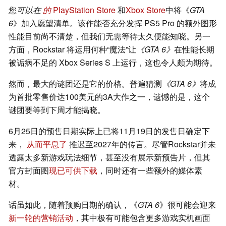
您
可以在
的
PlayStation Store
和
Xbox Store
中将《
GTA
6
》加入愿望清单。该作能否充分发挥 PS5 Pro 的额外图形
性能目前尚不清楚，但我们无需等待太久便能知晓。另一
方面，Rockstar 将运用何种“魔法”让
《GTA 6》
在性能长期
被诟病不足的 Xbox Series S 上运行，这也令人颇为期待。
然而，最大的谜团还是它的价格。普遍猜测
《GTA 6》
将成
为首批零售价达100美元的3A大作之一，遗憾的是，这个
谜团要等到下周才能揭晓。
6月25日的预售日期实际上已将11月19日的发售日确定下
来，
从而平息了
推迟至2027年的传言。尽管Rockstar并未
透露太多新游戏玩法细节，甚至没有展示新预告片，但其
官方封面图
现已可供下载
，同时还有一些额外的媒体素
材。
话虽如此，随着预购日期的确认，《
GTA 6
》很可能会迎来
新一轮的营销活动
，其中极有可能包含更多游戏实机画面