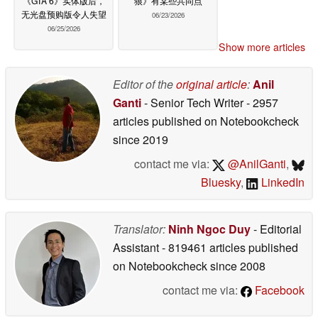
《GTA 6》实体版后，
狼》有某些共同点
无光盘预购版令人失望
06/23/2026
06/25/2026
Show more articles
Editor of the
original article
:
Anil
Ganti
- Senior Tech Writer
- 2957
articles published on Notebookcheck
since 2019
contact me via:
@AnilGanti
,
Bluesky
,
LinkedIn
Translator:
Ninh Ngoc Duy
- Editorial
Assistant
- 819461 articles published
on Notebookcheck
since 2008
contact me via:
Facebook