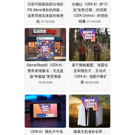
日前可能面临部分地区
次确认《GTA 6》的“计
PS Store涨价的风险，
划”发售日期，但强调
这将导致实体版价格更
《GTA Online》的强劲
低
销量
07/19/2026
07/18/2026
GameStop的《GTA 6》
基于预购截图、泄露信
预售表现惨淡，无光盘
息和预告片，互动式
版“终极版”更受青睐
《GTA 6》地图不断扩
展
06/30/2026
06/29/2026
《GTA 6》预告片中添
随着主机涨价在即，