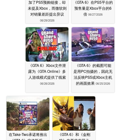
加了PS5预购链接，却
《GTA 6》在PS5平台的
未提及Xbox，而微软则
预售量是Xbox平台的6
对销量差距提出异议
倍
06/27/2026
06/29/2026
《GTA 6》Xbox文件泄
《GTA 6》的截图可能
露为《GTA Online》多
是用PC拍摄的，因此无
人游戏模式提供了线索
法反映PS5或Xbox主机
的画面效果
06/26/2026
06/25/2026
在Take-Two承诺将推出
《GTA 6》和《金刚