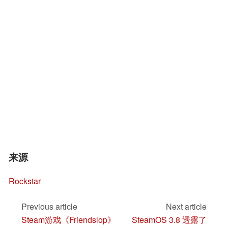
来源
Rockstar
Previous article
Next article
Steam游戏《Friendslop》
SteamOS 3.8 透露了