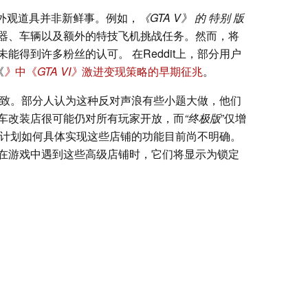
外观道具并非新鲜事。例如，
《GTA V》
的
特别
版
器、车辆以及额外的特技飞机挑战任务。然而，将
能得到许多粉丝的认可。 在Reddit上，部分用户
《
》
中《
GTA VI》
激进变现策略的早期征兆
。
致。部分人认为这种反对声浪有些小题大做，他们
车改装店很可能仍对所有玩家开放，而
“终极版
”仅增
ar 计划如何具体实现这些店铺的功能目前尚不明确。
在游戏中遇到这些高级店铺时，它们将显示为锁定