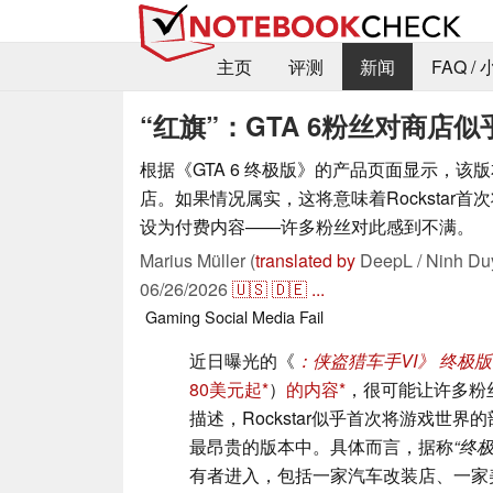
主页
评测
新闻
FAQ /
“红旗”：GTA 6粉丝对商店
根据《GTA 6 终极版》的产品页面显示，该
店。如果情况属实，这将意味着Rockstar
设为付费内容——许多粉丝对此感到不满。
Marius Müller (
translated by
DeepL / Ninh Du
06/26/2026
🇺🇸
🇩🇪
...
Gaming
Social Media
Fail
近日曝光的《
：侠盗猎车手VI》
终极版
80美元起
）
的内容
，很可能让许多粉
描述，Rockstar似乎首次将游戏世
最昂贵的版本中。具体而言，据称
“终极
有者进入，包括一家汽车改装店、一家