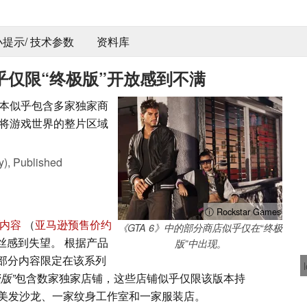
 小提示/ 技术参数
资料库
似乎仅限“终极版”开放感到不满
版本似乎包含多家独家商
首次将游戏世界的整片区域
y),
Published
ⓘ Rockstar Games
内容
（
亚马逊预售价约
《GTA 6》中的部分商店似乎仅在“终极
丝感到失望。 根据产品
版”中出现。
界的部分内容限定在该系列
版”
包含数家独家店铺，这些店铺似乎仅限该版本持
美发沙龙、一家纹身工作室和一家服装店。