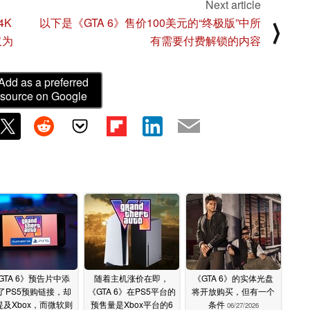
Next article
4K
以下是《GTA 6》售价100美元的“终极版”中所
⟩
仅为
有需要付费解锁的内容
Add as a preferred
source on Google
GTA 6》预告片中添
随着主机涨价在即，
《GTA 6》的实体光盘
了PS5预购链接，却
《GTA 6》在PS5平台的
将开放购买，但有一个
提及Xbox，而微软则
预售量是Xbox平台的6
条件
06/27/2026