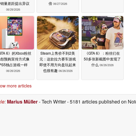
对销量差距提出异议
倍
06/27/2026
06/29/2026
GTA 6》的Xbox粉丝
Steam上售价不到2美
《GTA 6》：粉丝们在
抱怨预购宣传方式像
元：这款拉力赛车游戏
50多张新截图中发现了
PS5独占游戏一样
即使不用方向盘玩起来
什么
06/26/2026
也很有趣
06/26/2026
06/26/2026
ow more articles
cle
:
Marius Müller
- Tech Writer
- 5181 articles published on N