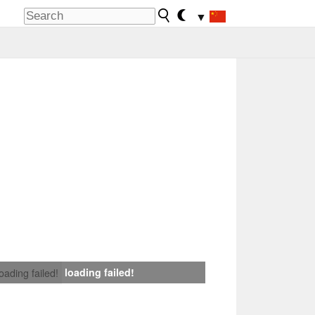
▼
loading failed!
loading failed!