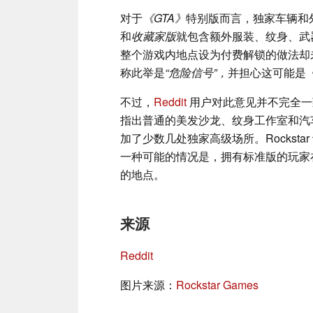
对于
《GTA》
特别版而言，独家车辆和
和
收藏家版
就包含额外服装、纹身、武
整个游戏内地点设为付费解锁的做法却未
称此举是
“危险信号”，
并担心这可能是
不过，
Reddit
用户对此意见并不完全一
指出普通的美发沙龙、纹身工作室和汽
加了少数几处独家高级场所。Rockst
一种可能的情况是，拥有标准版的玩家
的地点。
来源
Reddit
图片来源：
Rockstar Games