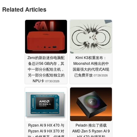
Related Articles
Zero的新款迷你电脑配
Kimi K3权重发布：
备总计56 GB内存，其
Moonshot AI推出的中
中一部分分配给主机，
国最强大的代理式AI现
另一部分分配给独立的
已免费开放
07/28/2026
NPU卡
07/30/2026
Ryzen AI 9 HX 470 与
Peladn 推出了搭载
Ryzen AI 9 HX 370 对
AMD Zen 5 Ryzen AI 9
比：价格更高，但速度
HX 470 处理器和