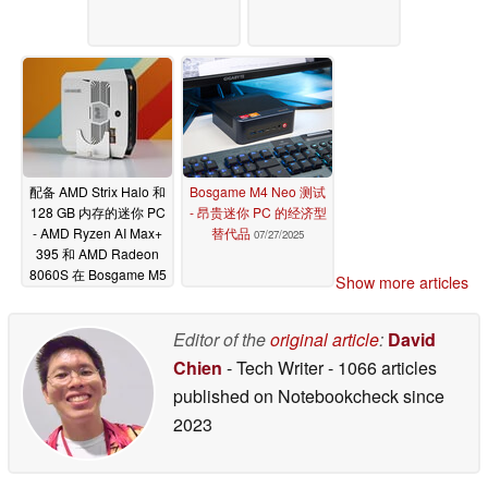
配备 AMD Strix Halo 和
Bosgame M4 Neo 测试
128 GB 内存的迷你 PC
- 昂贵迷你 PC 的经济型
- AMD Ryzen AI Max+
替代品
07/27/2025
395 和 AMD Radeon
8060S 在 Bosgame M5
Show more articles
中给人留下深刻印象
08/19/2025
Editor of the
original article
:
David
Chien
- Tech Writer
- 1066 articles
published on Notebookcheck
since
2023