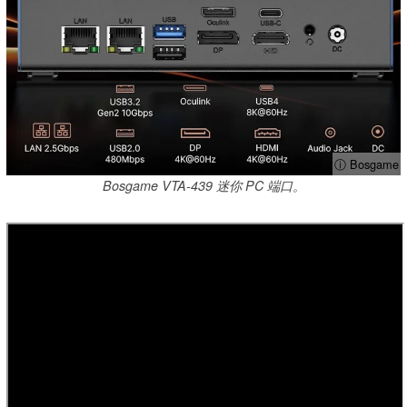
ⓘ Bosgame
Bosgame VTA-439 迷你 PC 端口。