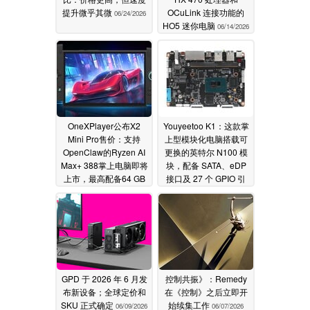
提升微乎其微
OCuLink 连接功能的
06/24/2026
HO5 迷你电脑
06/14/2026
OneXPlayer公布X2
Youyeetoo K1：这款掌
Mini Pro售价：支持
上型模块化电脑搭载可
OpenClaw的Ryzen AI
更换的英特尔 N100 模
Max+ 388掌上电脑即将
块，配备 SATA、eDP
上市，最高配备64 GB
接口及 27 个 GPIO 引
内存，可选液冷散热，
脚，售价 210 美元起
AI性能达118 TOPS
06/12/2026
06/14/2026
GPD 于 2026 年 6 月发
控制共振》：Remedy
布新设备；全球定价和
在《控制》之后立即开
SKU 正式确定
始续集工作
06/09/2026
06/07/2026