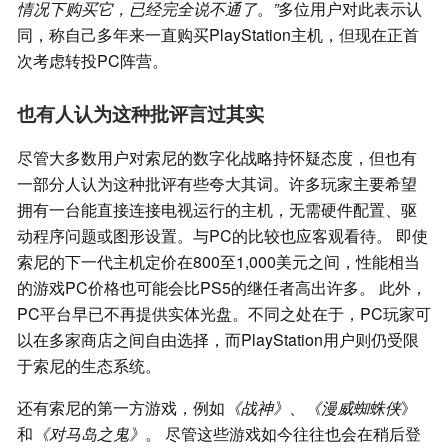
情况下购买它，已经完全说不通了
。
”
多位用户对此表示认
同，称自己多年来一直购买PlayStation主机，但现在正首
次考虑转投PC阵营。
也有人认为这种批评言过其实
尽管大多数用户对索尼的数字化战略持怀疑态度，但也有
一部分人认为这种批评有些夸大其词。许多玩家主要希望
拥有一台能直接连接电视运行的主机，无需硬件配置、驱
动程序问题或图形设置。与PC的比较也应客观看待。 即使
索尼的下一代主机定价在800至1,000美元之间，性能相当
的游戏PC价格也可能会比PS5的继任者高出许多。 此外，
PC平台早已不再提供实体光盘。不同之处在于，PC玩家可
以在多家商店之间自由选择，而PlayStation用户则仍受限
于索尼的生态系统。
还有索尼的第一方游戏，例如
《战神》
、
《漫威蜘蛛侠
》
和
《对马岛之鬼》
。 尽管这些游戏如今往往也会在稍后登