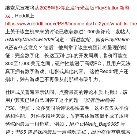
继索尼宣布将
从2028年起停止发行光盘版PlayStation新游
戏
，Reddit上
https://www.reddit.com/r/PS6/comments/1ul2yue/what_is_th
上关于该主机未来的讨论已收获超过1,000条评论。发帖人
u/MurkyMeadows2026
问道：
“既然如此，拥有PlayStation
6还有什么意义？”
随后，他列举了该主机预计将呈现的特
征：完全数字化，长达五到七年的开发周期，售价可能在
800至1,000美元之间，硬件性能逊于高端PC，且用户无法
真正拥有数字游戏、电影或其他内容。 这位Reddit用户还
指出，独占游戏已不再像从前那样有吸引力。
社区成员普遍表示认同。点赞最高的评论本质上指出，该
用户其实已经自己回答了这个问题：
“没有理由购买
PS6。
”然而，众多赞同的评论很快表明，这不仅仅关乎价
格和性能。 对许多粉丝来说，放弃实体游戏似乎成了压垮
骆驼的最后一根稻草。例如，
用户 u/Weak_Bag9065 写
道
：
“PS5 将是我的最后一台游戏主机，因为在没有电脑的