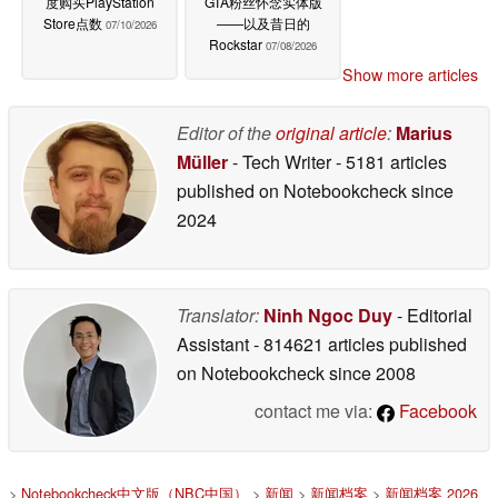
度购买PlayStation
GTA粉丝怀念实体版
Store点数
——以及昔日的
07/10/2026
Rockstar
07/08/2026
Show more articles
Editor of the
original article
:
Marius
Müller
- Tech Writer
- 5181 articles
published on Notebookcheck
since
2024
Translator:
Ninh Ngoc Duy
- Editorial
Assistant
- 814621 articles published
on Notebookcheck
since 2008
contact me via:
Facebook
>
Notebookcheck中文版（NBC中国）
>
新闻
>
新闻档案
>
新闻档案 2026