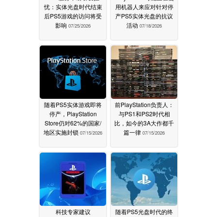
忧：实体光盘时代结束
用机器人来应对针对停
后PS5游戏的访问将受
产PS5实体光盘的抗议
影响
活动
07/25/2026
07/18/2026
随着PS5实体游戏即将
前PlayStation负责人：
停产，PlayStation
与PS1和PS2时代相
Store仍对62%的国家/
比，如今的3A大作都千
地区实施封锁
篇一律
07/15/2026
07/15/2026
科技专家建议
随着PS5光盘时代的终