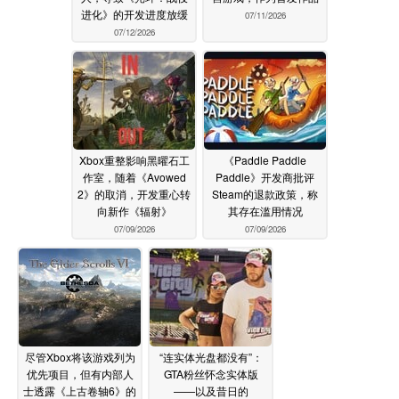
进化》的开发进度放缓
07/11/2026
07/12/2026
Xbox重整影响黑曜石工
《Paddle Paddle
作室，随着《Avowed
Paddle》开发商批评
2》的取消，开发重心转
Steam的退款政策，称
向新作《辐射》
其存在滥用情况
07/09/2026
07/09/2026
尽管Xbox将该游戏列为
“连实体光盘都没有”：
优先项目，但有内部人
GTA粉丝怀念实体版
士透露《上古卷轴6》的
——以及昔日的