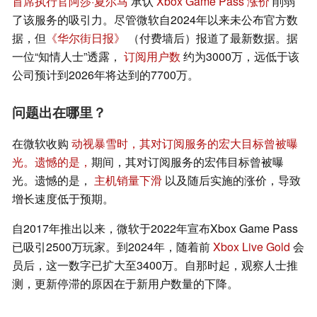
首席执行官阿莎·夏尔马
承认
Xbox Game Pass 涨价
削弱
了该服务的吸引力。尽管微软自2024年以来未公布官方数
据，但
《华尔街日报》
（付费墙后）报道了最新数据。据
一位“知情人士”透露，
订阅用户数
约为3000万，远低于该
公司预计到2026年将达到的7700万。
问题出在哪里？
在微软收购
动视暴雪时，其对订阅服务的宏大目标曾被曝
光。遗憾的是，
期间，其对订阅服务的宏伟目标曾被曝
光。遗憾的是，
主机销量下滑
以及随后实施的涨价，导致
增长速度低于预期。
自2017年推出以来，微软于2022年宣布Xbox Game Pass
已吸引2500万玩家。到2024年，随着前
Xbox Live Gold
会
员后，这一数字已扩大至3400万。自那时起，观察人士推
测，更新停滞的原因在于新用户数量的下降。