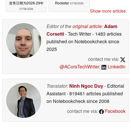
发售日期为2028-29年
Rockstar
07/08/2026
07/08/2026
Show more articles
Editor of the
original article
:
Adam
Corsetti
- Tech Writer
- 1483 articles
published on Notebookcheck
since
2025
contact me via:
@ACorsTechWriter
,
LinkedIn
Translator:
Ninh Ngoc Duy
- Editorial
Assistant
- 819461 articles published
on Notebookcheck
since 2008
contact me via:
Facebook