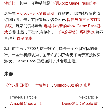
性价比
。其中一项举措就是
下调Xbox Game Pass价格
。
尽管在
Project Helix发布日期
，微软仍计划继续投资这项
订阅服务。最近有报道称，该公司已
暂停与第三方签订新
协议
。玩家们仍将看到
定期推出新的Xbox Game Pass游
戏
定期上线，不过也有例外。
《使命召唤》
系列游戏
将不
再作为
首发游戏
。
就目前而言，7700万这一数字可能是一个不切实际的基
准。一些分析师认为，鉴于许多消费者更倾向于直接购买
游戏，Game Pass 已经达到了其发展上限。
来源
《华尔街日报》（付费墙）
，
Shinobi602 的 X 账号
Previous article
Next article
Amazfit Cheetah 2
Dune键盘为Apple 款