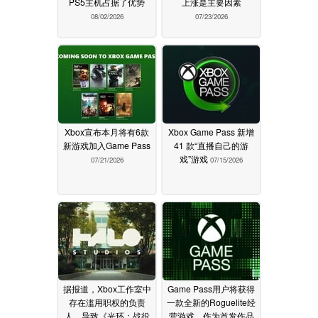
PS5主机占据了优势
上涨是主要因素
08/02/2026
07/23/2026
Xbox宣布本月将有6款
Xbox Game Pass 新增
新游戏加入Game Pass
41 款“直播自己的游
戏”游戏
07/21/2026
07/15/2026
据报道，Xbox工作室中
Game Pass用户将获得
存在滥用职权的负责
一款全新的Roguelite经
人，导致《光环：战役
营游戏，作为首发作品