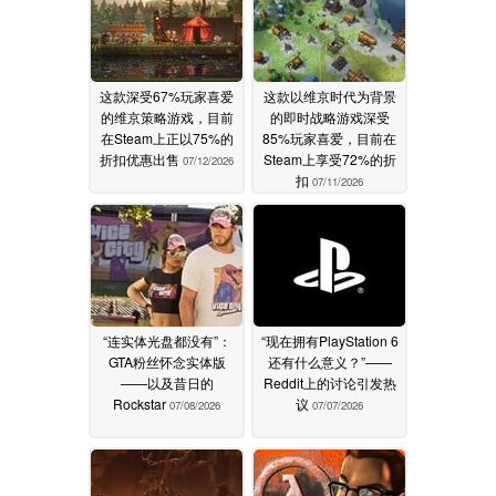
这款深受67%玩家喜爱
这款以维京时代为背景
的维京策略游戏，目前
的即时战略游戏深受
在Steam上正以75%的
85%玩家喜爱，目前在
折扣优惠出售
Steam上享受72%的折
07/12/2026
扣
07/11/2026
“连实体光盘都没有”：
“现在拥有PlayStation 6
GTA粉丝怀念实体版
还有什么意义？”——
——以及昔日的
Reddit上的讨论引发热
Rockstar
议
07/08/2026
07/07/2026