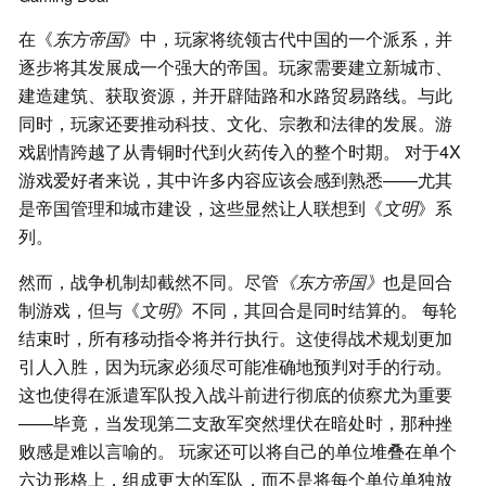
在《
东方帝国
》中，玩家将统领古代中国的一个派系，并
逐步将其发展成一个强大的帝国。玩家需要建立新城市、
建造建筑、获取资源，并开辟陆路和水路贸易路线。与此
同时，玩家还要推动科技、文化、宗教和法律的发展。游
戏剧情跨越了从青铜时代到火药传入的整个时期。 对于4X
游戏爱好者来说，其中许多内容应该会感到熟悉——尤其
是帝国管理和城市建设，这些显然让人联想到《
文明
》系
列。
然而，战争机制却截然不同。尽管
《东方帝国》
也是回合
制游戏，但与《
文明
》不同，其回合是同时结算的。 每轮
结束时，所有移动指令将并行执行。这使得战术规划更加
引人入胜，因为玩家必须尽可能准确地预判对手的行动。
这也使得在派遣军队投入战斗前进行彻底的侦察尤为重要
——毕竟，当发现第二支敌军突然埋伏在暗处时，那种挫
败感是难以言喻的。 玩家还可以将自己的单位堆叠在单个
六边形格上，组成更大的军队，而不是将每个单位单独放