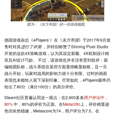
ⓘ Iceberg Interactive
图为：《东方帝国》的一张游戏截图。
德国游戏杂志《
4Players
》在《
东方帝国
》于2017年9月发
售时对其
进行了评测
，并特别称赞了Shining Pixel Studio
开发的这款4X策略游戏，认为其设定新颖、4X机制设计精
良且AI设计巧妙。 不过，该游戏也并非没有受到批评：据
编辑团队称，战斗系统在某些方面显得略显粗糙，且一旦
战斗开始，玩家对战局的影响力就十分有限。过时的画面
表现也未能给人留下深刻印象。尽管如此
，4Players
最终仍
给出了80分（满分100分）的高分评价。
Steam社区普遍认同这一观点：在2,900多条
用户评论中，
80%
中，80%的评价为正面。在
Metacritic
上，评价稍显逊
色但依然稳健，Metascore为74，用户评分为7.5。在