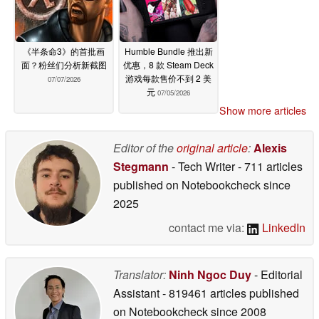
《半条命3》的首批画
Humble Bundle 推出新
面？粉丝们分析新截图
优惠，8 款 Steam Deck
游戏每款售价不到 2 美
07/07/2026
元
07/05/2026
Show more articles
Editor of the
original article
:
Alexis
Stegmann
- Tech Writer
- 711 articles
published on Notebookcheck
since
2025
contact me via:
LinkedIn
Translator:
Ninh Ngoc Duy
- Editorial
Assistant
- 819461 articles published
on Notebookcheck
since 2008