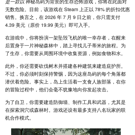
是一款以
神秘岛屿为背景的生存恐怖游戏，你将在此面对
无数危险。目前，该游戏在 Steam 上正以 78% 的折扣优惠
销售。换言之，在 2026 年 7 月 9 日之前，你只需支付
4.39 美元（原价 19.99 美元）即可入手。
在游戏中，你将扮演一架坠毁飞机的唯一幸存者，在醒来
后置身于一片神秘森林中，踏上寻找儿子蒂米的旅程。为
了生存，你需要从周围环境中收集资源，例如食物和水。
此外，你还需要砍伐树木并搭建各种建筑来建造庇护所。
不过，你必须时刻保持警惕，因为这座岛屿的每个角落都
潜伏着危险。事实上，岛上生活着一支食人族部落，在你
的冒险过程中，他们会毫不犹豫地向你发起攻击。
为了自卫，你需要建造防御墙、制作工具和武器，尤其是
在探索洞穴或森林时。游戏还设有最多支持八名玩家的联
机合作模式。