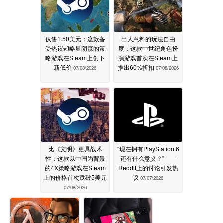
仅售1.50美元：这款备
出人意料的玩法自由
受热议却略显阴森的策
度：这款中世纪角色扮
略游戏在Steam上创下
演游戏首次在Steam上
新低价
推出60%折扣
07/08/2026
07/08/2026
比《文明》更具战术
“现在拥有PlayStation 6
性：这款以中国为背景
还有什么意义？”——
的4X策略游戏在Steam
Reddit上的讨论引发热
上的价格首次跌破5美元
议
07/07/2026
07/08/2026